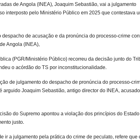
stradas de Angola (INEA), Joaquim Sebastião, vai a julgamento
urso interposto pelo Ministério Público em 2025 que contestava 
 o despacho de acusação e da pronúncia do processo-crime con
s de Angola (INEA),
lica (PGR/Ministério Público) recorreu da decisão junto do Tri
ndeu o acórdão do TS por inconstitucionalidade.
ização de julgamento do despacho de pronúncia do processo-cri
é arguido Joaquim Sebastião, antigo director do INEA, acusado
isão do Supremo apontou a violação dos princípios do Estado
ento justo.
 ir a julgamento pela prática do crime de peculato, refere que 