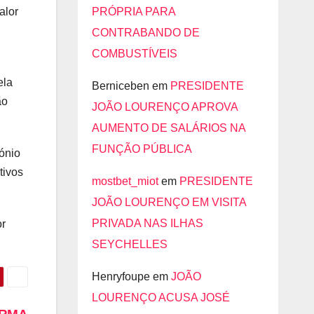
PRÓPRIA PARA
alor
CONTRABANDO DE
COMBUSTÍVEIS
ela
Berniceben
em
PRESIDENTE
ão
JOÃO LOURENÇO APROVA
AUMENTO DE SALÁRIOS NA
FUNÇÃO PÚBLICA
ónio
tivos
mostbet_miot
em
PRESIDENTE
JOÃO LOURENÇO EM VISITA
PRIVADA NAS ILHAS
or
SEYCHELLES
Henryfoupe
em
JOÃO
LOURENÇO ACUSA JOSÉ