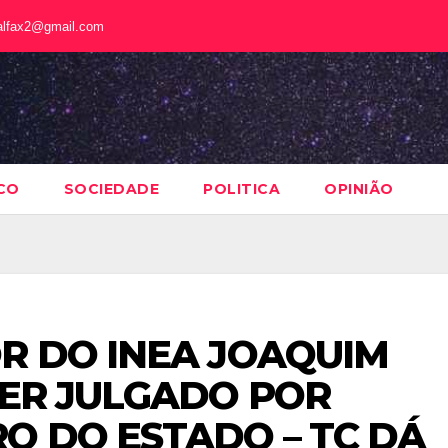
alfax2@gmail.com
CO
SOCIEDADE
POLITICA
OPINIÃO
R DO INEA JOAQUIM
SER JULGADO POR
O DO ESTADO – TC DÁ