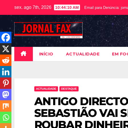
sex. ago 7th, 2026
10:44:11 AM
Email para Denúncia:
jorn
INÍCIO
ACTUALIDADE
EM FO
ACTUALIDADE
DESTAQUE
ANTIGO DIRECTO
SEBASTIÃO VAI 
ROUBAR DINHEIR