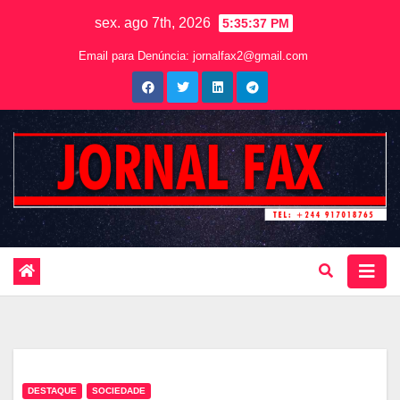
sex. ago 7th, 2026
5:35:38 PM
Email para Denúncia:
jornalfax2@gmail.com
DESTAQUE
SOCIEDADE