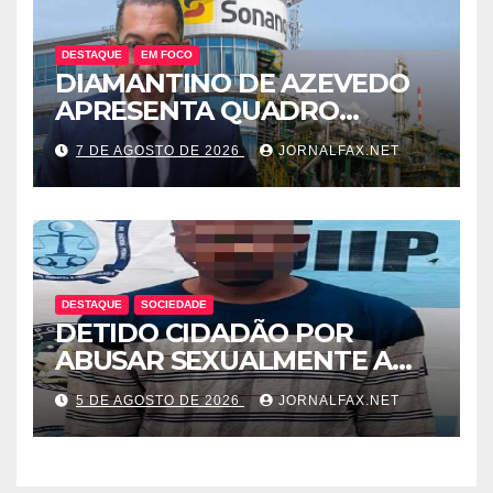
DESTAQUE
EM FOCO
DIAMANTINO DE AZEVEDO
APRESENTA QUADRO
SOMBRIO DOS
7 DE AGOSTO DE 2026
JORNALFAX.NET
COMBUSTÍVEIS NO PAÍS E
LEVANTA DÚVIDAS SOBRE A
TRANSPARÊNCIA DAS
CONTAS DO GOVERNO
DESTAQUE
SOCIEDADE
DETIDO CIDADÃO POR
ABUSAR SEXUALMENTE A
CUNHADA MENOR DE IDADE
5 DE AGOSTO DE 2026
JORNALFAX.NET