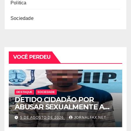
Politica
Sociedade
VOCÊ PERDEU
DESTAQUE
SOCIEDADE
DETIDO CIDADÃO POR
ABUSAR SEXUALMENTE A
CUNHADA MENOR DE IDADE
5 DE AGOSTO DE 2026
JORNALFAX.NET