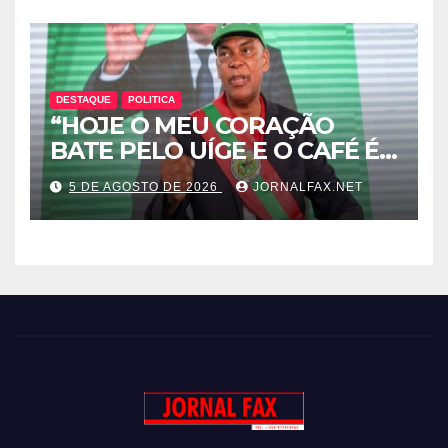
MPLA JOÃO DIOGO GASPAR
DESTAQUE
POLITICA
“HOJE O MEU CORAÇÃO
BATE PELO UÍGE E O CAFÉ É
UMA RIQUEZA QUE DORME E
5 DE AGOSTO DE 2026
JORNALFAX.NET
PODE DESPERTAR ANGOLA”
– DISSE ACJ PRESIDENTE DA
UNITA