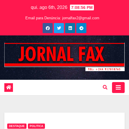
qui. ago 6th, 2026
7:08:57 PM
Email para Denúncia:
jornalfax2@gmail.com
DESTAQUE
POLITICA