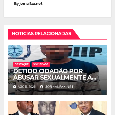
By
jornalfax.net
NOTICIAS RELACIONADAS
DESTAQUE
SOCIEDADE
DETIDO CIDADÃO POR
ABUSAR SEXUALMENTE A
CUNHADA MENOR DE IDADE
AGO 5, 2026
JORNALFAX.NET