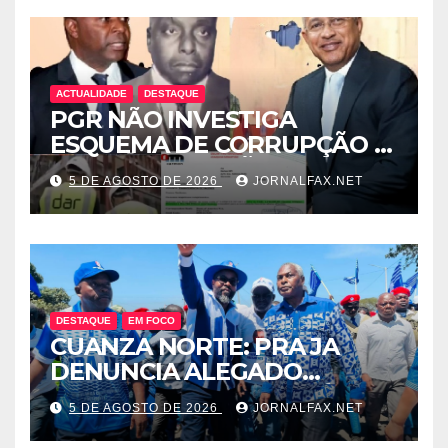
ACTUALIDADE
DESTAQUE
PGR NÃO INVESTIGA
ESQUEMA DE CORRUPÇÃO E
SAQUE DE MILHÕES DO
5 DE AGOSTO DE 2026
JORNALFAX.NET
ESTADO QUE ENVOLVE
ÓSCAR TITO CARDOSO
FERNANDES PROTEGIDO
POR EDELTRUDES COSTA
DESTAQUE
EM FOCO
CUANZA NORTE: PRA JA
DENUNCIA ALEGADO
ESQUEMA DE INTOLERÂNCIA
5 DE AGOSTO DE 2026
JORNALFAX.NET
POLÍTICA ORQUESTRADO
PELO 1º SECRETÁRIO DO