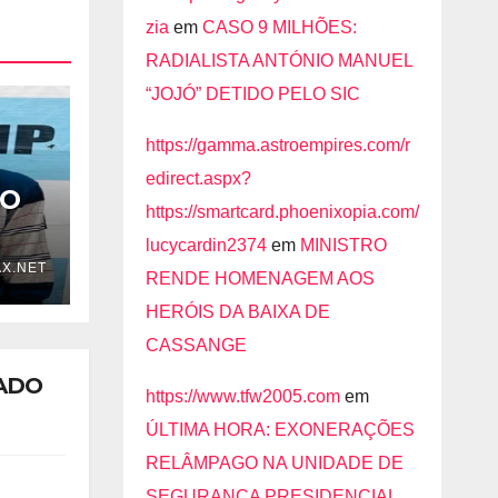
zia
em
CASO 9 MILHÕES:
RADIALISTA ANTÓNIO MANUEL
“JOJÓ” DETIDO PELO SIC
https://gamma.astroempires.com/r
edirect.aspx?
ÃO
https://smartcard.phoenixopia.com/
lucycardin2374
em
MINISTRO
A
X.NET
OR
RENDE HOMENAGEM AOS
HERÓIS DA BAIXA DE
CASSANGE
NADO
https://www.tfw2005.com
em
ÚLTIMA HORA: EXONERAÇÕES
RELÂMPAGO NA UNIDADE DE
SEGURANÇA PRESIDENCIAL