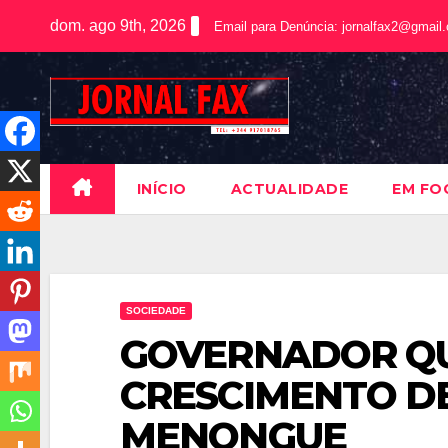
dom. ago 9th, 2026
Email para Denúncia:
jornalfax2@gmail
INÍCIO
ACTUALIDADE
EM FO
SOCIEDADE
GOVERNADOR Q
CRESCIMENTO 
MENONGUE