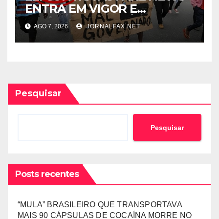
ENTRA EM VIGOR E
ABRANGE CONTEÚDOS
AGO 7, 2026
JORNALFAX.NET
PRODUZIDOS NO
ESTRANGEIRO
Pesquisar
Pesquisar
Posts recentes
“MULA” BRASILEIRO QUE TRANSPORTAVA
MAIS 90 CÁPSULAS DE COCAÍNA MORRE NO