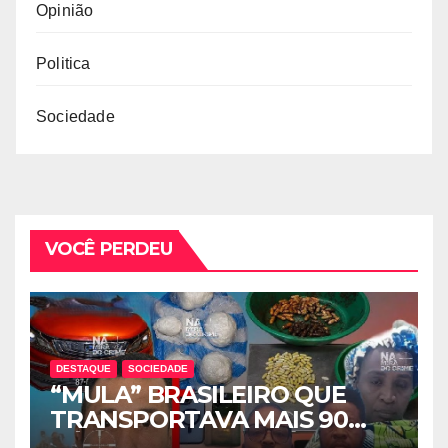
Opinião
Politica
Sociedade
VOCÊ PERDEU
DESTAQUE
SOCIEDADE
“MULA” BRASILEIRO QUE
TRANSPORTAVA MAIS 90
CÁPSULAS DE COCAÍNA