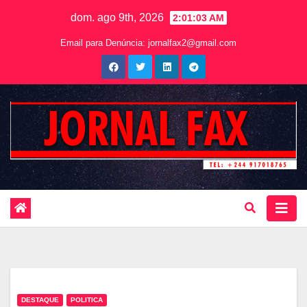
dom. ago 9th, 2026
2:01:05 AM
Email para Denúncia:
jornalfax2@gmail.com
DESTAQUE
POLITICA