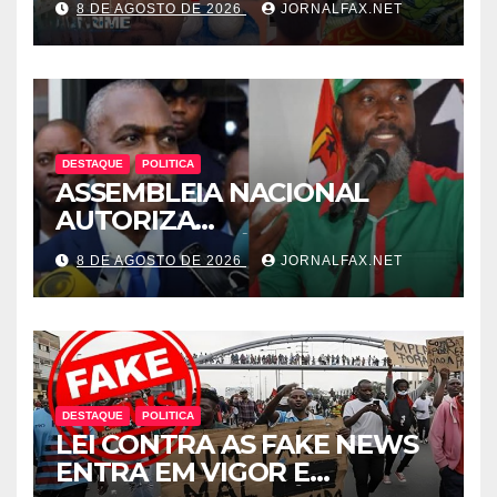
8 DE AGOSTO DE 2026
JORNALFAX.NET
MORRE NO HOTEL EM
LUANDA
DESTAQUE
POLITICA
ASSEMBLEIA NACIONAL
AUTORIZA
INTERROGATÓRIO DE
8 DE AGOSTO DE 2026
JORNALFAX.NET
ADRIANO SAPINALA NO
CASO “CAIXA TÉRMICA” E
CHIVUKUVUKU
DESTAQUE
POLITICA
LEI CONTRA AS FAKE NEWS
ENTRA EM VIGOR E