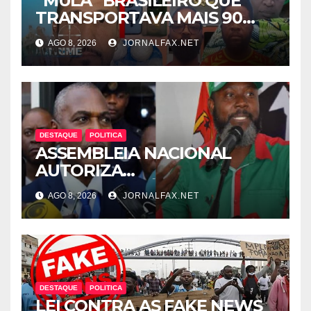
“MULA” BRASILEIRO QUE
TRANSPORTAVA MAIS 90
CÁPSULAS DE COCAÍNA
AGO 8, 2026
JORNALFAX.NET
MORRE NO HOTEL EM
LUANDA
DESTAQUE
POLITICA
ASSEMBLEIA NACIONAL
AUTORIZA
INTERROGATÓRIO DE
AGO 8, 2026
JORNALFAX.NET
ADRIANO SAPINALA NO
CASO “CAIXA TÉRMICA” E
CHIVUKUVUKU
DESTAQUE
POLITICA
LEI CONTRA AS FAKE NEWS