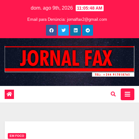
dom. ago 9th, 2026
11:05:49 AM
Email para Denúncia:
jornalfax2@gmail.com
EM FOCO