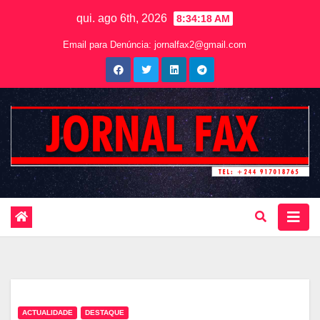
qui. ago 6th, 2026
8:34:19 AM
Email para Denúncia:
jornalfax2@gmail.com
ACTUALIDADE
DESTAQUE