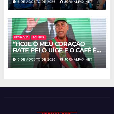
5 DE AGOSTO DE 2026
JORNALFAX.NET
POLÍTICA ORQUESTRADO
PELO 1º SECRETÁRIO DO
MPLA JOÃO DIOGO GASPAR
DESTAQUE
POLITICA
“HOJE O MEU CORAÇÃO
BATE PELO UÍGE E O CAFÉ É
UMA RIQUEZA QUE DORME E
5 DE AGOSTO DE 2026
JORNALFAX.NET
PODE DESPERTAR ANGOLA”
– DISSE ACJ PRESIDENTE DA
UNITA