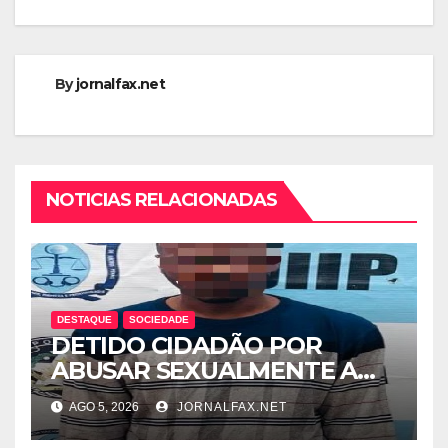
By
jornalfax.net
NOTICIAS RELACIONADAS
DESTAQUE
SOCIEDADE
DETIDO CIDADÃO POR
ABUSAR SEXUALMENTE A
CUNHADA MENOR DE IDADE
AGO 5, 2026
JORNALFAX.NET