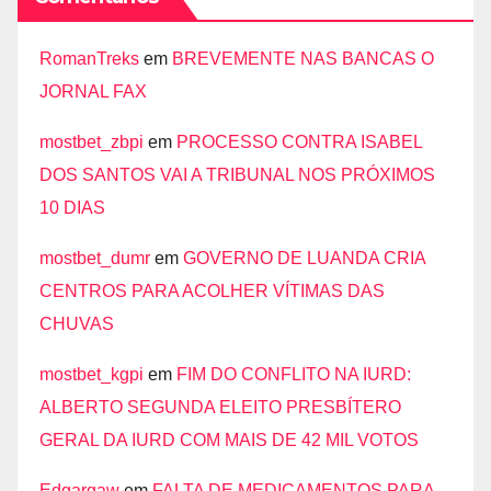
RomanTreks
em
BREVEMENTE NAS BANCAS O
JORNAL FAX
mostbet_zbpi
em
PROCESSO CONTRA ISABEL
DOS SANTOS VAI A TRIBUNAL NOS PRÓXIMOS
10 DIAS
mostbet_dumr
em
GOVERNO DE LUANDA CRIA
CENTROS PARA ACOLHER VÍTIMAS DAS
CHUVAS
mostbet_kgpi
em
FIM DO CONFLITO NA IURD:
ALBERTO SEGUNDA ELEITO PRESBÍTERO
GERAL DA IURD COM MAIS DE 42 MIL VOTOS
Edgargaw
em
FALTA DE MEDICAMENTOS PARA