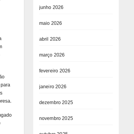
o
junho 2026
maio 2026
a
abril 2026
m
3
março 2026
fevereiro 2026
não
 para
janeiro 2026
os
presa.
dezembro 2025
lugado
novembro 2025
e