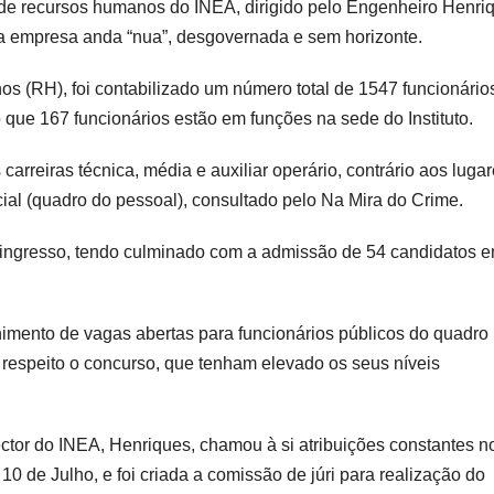
 e de recursos humanos do INEA, dirigido pelo Engenheiro Henri
e a empresa anda “nua”, desgovernada e sem horizonte.
 (RH), foi contabilizado um número total de 1547 funcionário
 que 167 funcionários estão em funções na sede do Instituto.
arreiras técnica, média e auxiliar operário, contrário aos luga
ial (quadro do pessoal), consultado pelo Na Mira do Crime.
 ingresso, tendo culminado com a admissão de 54 candidatos 
himento de vagas abertas para funcionários públicos do quadro
z respeito o concurso, que tenham elevado os seus níveis
ctor do INEA, Henriques, chamou à si atribuições constantes n
 de Julho, e foi criada a comissão de júri para realização do