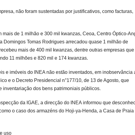
esa, não foram sustentadas por justificativos, como facturas,
m mais de 1 milhão e 300 mil kwanzas, Ceoa, Centro Óptico-An
cia Domingos Tomas Rodrigues arrecadou quase 1 milhão de
ecebeu mais de 400 mil kwanzas, dentre outras empresas que
zando 11 milhões e 820 mil e 174 kwanzas.
is e imóveis do INEA não estão inventados, em inobservância 
ico e o Decreto Presidencial n°177/10, de 13 de Agosto, que
e inventariação dos bens patrimoniais públicos.
 inspecção da IGAE, a direcção do INEA informou que desconhec
, como o caso dos armazéns do Hoji-ya-Henda, a Casa de Praia
de uso