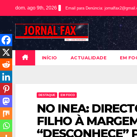
dom. ago 9th, 2026
Email para Denúncia:
jornalfax2@gmail
INÍCIO
ACTUALIDADE
EM FO
DESTAQUE
EM FOCO
NO INEA: DIREC
FILHO À MARGEM
“DESCONHECE” 