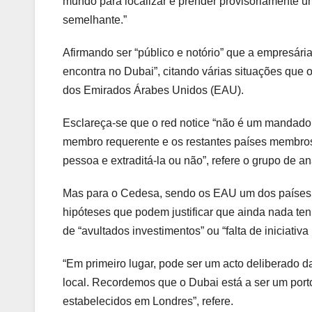
mundo para localizar e prender provisoriamente u
semelhante.”
Afirmando ser “público e notório” que a empresári
encontra no Dubai”, citando várias situações qu
dos Emirados Árabes Unidos (EAU).
Esclareça-se que o red notice “não é um mandado d
membro requerente e os restantes países membros
pessoa e extraditá-la ou não”, refere o grupo de an
Mas para o Cedesa, sendo os EAU um dos países 
hipóteses que podem justificar que ainda nada ten
de “avultados investimentos” ou “falta de iniciativ
“Em primeiro lugar, pode ser um acto deliberado d
local. Recordemos que o Dubai está a ser um porto
estabelecidos em Londres”, refere.