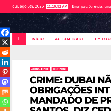
qui. ago 6th, 2026
11:19:53 AM
Email para Denúncia:
jorn
INÍCIO
ACTUALIDADE
EM FOC
ACTUALIDADE
DESTAQUE
CRIME: DUBAI N
OBRIGAÇÕES IN
MANDADO DE PRI
SANTOS, DIZ CE