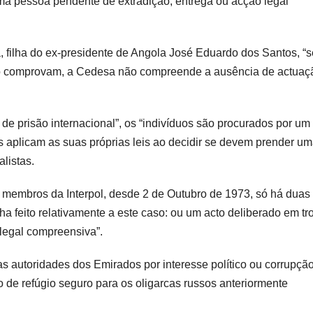
ma pessoa pendente de extradição, entrega ou acção legal
a, filha do ex-presidente de Angola José Eduardo dos Santos, “s
e o comprovam, a Cedesa não compreende a ausência de actuaç
e prisão internacional”, os “indivíduos são procurados por um
 aplicam as suas próprias leis ao decidir se devem prender u
alistas.
membros da Interpol, desde 2 de Outubro de 1973, só há duas
ha feito relativamente a este caso: ou um acto deliberado em tr
a legal compreensiva”.
as autoridades dos Emirados por interesse político ou corrupçã
 de refúgio seguro para os oligarcas russos anteriormente