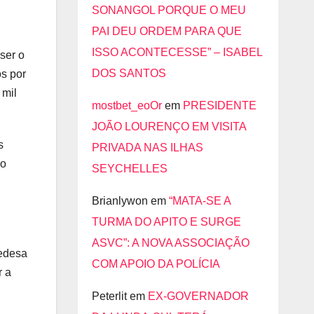
SONANGOL PORQUE O MEU
PAI DEU ORDEM PARA QUE
ISSO ACONTECESSE” – ISABEL
ser o
DOS SANTOS
os por
 mil
mostbet_eoOr
em
PRESIDENTE
JOÃO LOURENÇO EM VISITA
s
PRIVADA NAS ILHAS
 o
SEYCHELLES
Brianlywon
em
“MATA-SE A
TURMA DO APITO E SURGE
ASVC”: A NOVA ASSOCIAÇÃO
Cedesa
COM APOIO DA POLÍCIA
r a
Peterlit
em
EX-GOVERNADOR