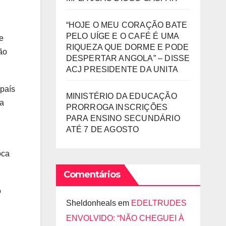
“HOJE O MEU CORAÇÃO BATE
PELO UÍGE E O CAFÉ É UMA
e
RIQUEZA QUE DORME E PODE
ão
DESPERTAR ANGOLA” – DISSE
ACJ PRESIDENTE DA UNITA
 país
MINISTÉRIO DA EDUCAÇÃO
ma
PRORROGA INSCRIÇÕES
PARA ENSINO SECUNDÁRIO
ATÉ 7 DE AGOSTO
oca
Comentários
o
Sheldonheals
em
EDELTRUDES
ENVOLVIDO: “NÃO CHEGUEI À