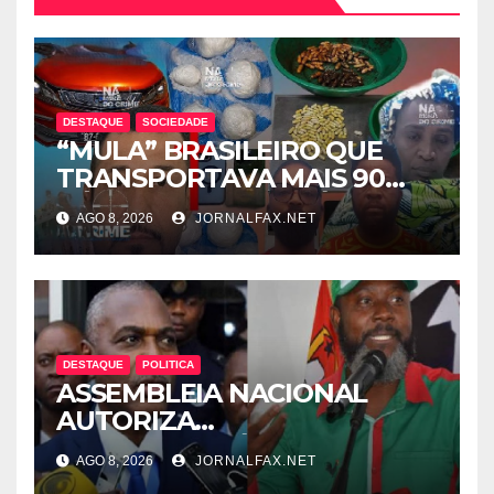
DESTAQUE
SOCIEDADE
“MULA” BRASILEIRO QUE
TRANSPORTAVA MAIS 90
CÁPSULAS DE COCAÍNA
AGO 8, 2026
JORNALFAX.NET
MORRE NO HOTEL EM
LUANDA
DESTAQUE
POLITICA
ASSEMBLEIA NACIONAL
AUTORIZA
INTERROGATÓRIO DE
AGO 8, 2026
JORNALFAX.NET
ADRIANO SAPINALA NO