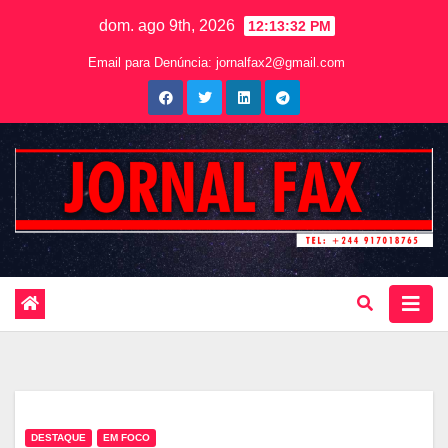
dom. ago 9th, 2026
12:13:33 PM
Email para Denúncia:
jornalfax2@gmail.com
DESTAQUE
EM FOCO