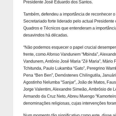
Presidente José Eduardo dos Santos.
Também, defendeu a importância de reconhecer o 
Secretariado forte liderado pelo actual Presiden
Quadros e Técnicos que entenderam a importância
desavindos há décadas.
“Não podemos esquecer o papel crucial desempenh
frente, como Afonso Vandunem “Mbinda”, Alexandre
Vandunem, António José Maria “Zé Maria”, Mário Pl
Tchitunda, Paulo Lukamba “Gato”, Peregrino Wam
Pena “Ben Ben”, Demóstenes Chilingutila, Januá
Agostinho Nelumba “Sanjar”, João de Matos, Faus
Jorge Valentim, Alexandre Simeão, Ambrósio de Le
Armando da Cruz Neto, Abreu Muengo “Kamorteiro”
denominações religiosas, cujas intervenções foram
Num momento tão significativo como este, disse ai