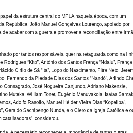
papel da estrutura central do MPLA naquela época, com um
te da República, João Manuel Gonçalves Lourenço, apoiado por
 de acabar com a guerra e promover a reconciliação entre irm
ado por tantos responsáveis, quer na retaguarda como na lin
 Rodrigues “Kito”, António dos Santos França “Ndalu”, França
ácido Cirilo de Sá “Ita”, Lopo do Nascimento, Pitra Neto, Jere
bo, Fernando da Piedade Dias dos Santos “Nandó”, Arlindo C
rio Consagrado, José Nogueira Canjundo, Adriano Makenzie,
tino Muteka, William Tonet, Eugênio Manuvakola, Isaías Sama
mos, Adolfo Rasoilo, Manuel Hélder Vieira Dias “Kopelipa”,
, Geraldo Sachipengo Nunda, e o Clero da Igreja Católica e o
 catalisadoras”, considerou.
nda, é necessário reconhecer a importância de tantas outras