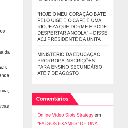
“HOJE O MEU CORAÇÃO BATE
PELO UÍGE E O CAFÉ É UMA
RIQUEZA QUE DORME E PODE
ãos
DESPERTAR ANGOLA” – DISSE
ACJ PRESIDENTE DA UNITA
ha da
MINISTÉRIO DA EDUCAÇÃO
PRORROGA INSCRIÇÕES
PARA ENSINO SECUNDÁRIO
mias
ATÉ 7 DE AGOSTO
henda
kuva,
Comentários
utras
Online Video Slots Strategy
em
“FALSOS EXAMES” DE DNA