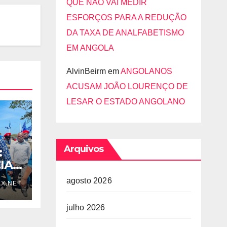
QUE NÃO VAI MEDIR
ESFORÇOS PARA A REDUÇÃO
DA TAXA DE ANALFABETISMO
EM ANGOLA
AlvinBeirm
em
ANGOLANOS
ACUSAM JOÃO LOURENÇO DE
LESAR O ESTADO ANGOLANO
Arquivos
:
IA
agosto 2026
X.NET
julho 2026