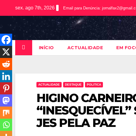
sex. ago 7th, 2026
Email para Denúncia:
jornalfax2@gmail.
INÍCIO
ACTUALIDADE
EM FOC
ACTUALIDADE
DESTAQUE
POLITICA
HIGINO CARNEIR
“INESQUECÍVEL”
JES PELA PAZ