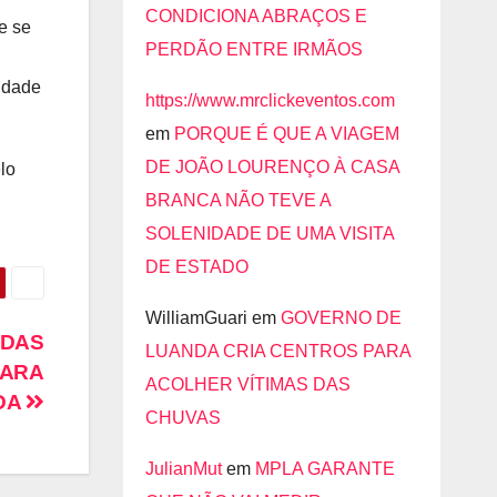
CONDICIONA ABRAÇOS E
e se
PERDÃO ENTRE IRMÃOS
idade
https://www.mrclickeventos.com
em
PORQUE É QUE A VIAGEM
DE JOÃO LOURENÇO À CASA
lo
BRANCA NÃO TEVE A
SOLENIDADE DE UMA VISITA
DE ESTADO
WilliamGuari
em
GOVERNO DE
 DAS
LUANDA CRIA CENTROS PARA
PARA
ACOLHER VÍTIMAS DAS
DA
CHUVAS
JulianMut
em
MPLA GARANTE