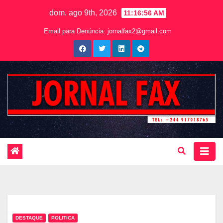
dom. ago 9th, 2026
11:16:57 AM
Email para Denúncia:
jornalfax2@gmail.com
DESTAQUE
POLITICA