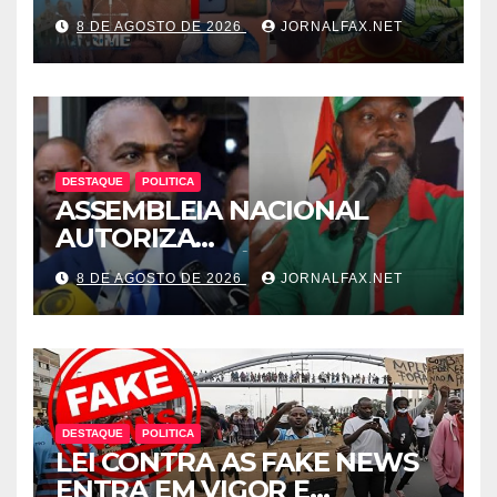
CÁPSULAS DE COCAÍNA
8 DE AGOSTO DE 2026
JORNALFAX.NET
MORRE NO HOTEL EM
LUANDA
DESTAQUE
POLITICA
ASSEMBLEIA NACIONAL
AUTORIZA
INTERROGATÓRIO DE
8 DE AGOSTO DE 2026
JORNALFAX.NET
ADRIANO SAPINALA NO
CASO “CAIXA TÉRMICA” E
CHIVUKUVUKU
DESTAQUE
POLITICA
LEI CONTRA AS FAKE NEWS
ENTRA EM VIGOR E