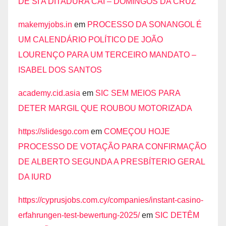
DE SI A DITADURA CAI – DOMINGOS DA CRUZ
makemyjobs.in
em
PROCESSO DA SONANGOL É
UM CALENDÁRIO POLÍTICO DE JOÃO
LOURENÇO PARA UM TERCEIRO MANDATO –
ISABEL DOS SANTOS
academy.cid.asia
em
SIC SEM MEIOS PARA
DETER MARGIL QUE ROUBOU MOTORIZADA
https://slidesgo.com
em
COMEÇOU HOJE
PROCESSO DE VOTAÇÃO PARA CONFIRMAÇÃO
DE ALBERTO SEGUNDA A PRESBÍTERIO GERAL
DA IURD
https://cyprusjobs.com.cy/companies/instant-casino-
erfahrungen-test-bewertung-2025/
em
SIC DETÊM