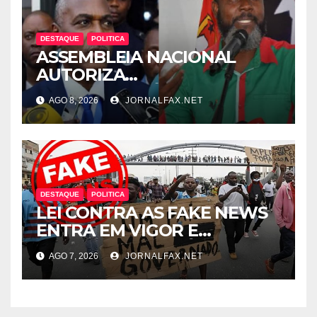
DESTAQUE
POLITICA
ASSEMBLEIA NACIONAL
AUTORIZA
INTERROGATÓRIO DE
AGO 8, 2026
JORNALFAX.NET
ADRIANO SAPINALA NO
CASO “CAIXA TÉRMICA” E
CHIVUKUVUKU
DESTAQUE
POLITICA
LEI CONTRA AS FAKE NEWS
ENTRA EM VIGOR E
ABRANGE CONTEÚDOS
AGO 7, 2026
JORNALFAX.NET
PRODUZIDOS NO
ESTRANGEIRO