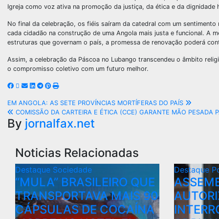
Igreja como voz ativa na promoção da justiça, da ética e da dignidade
No final da celebração, os fiéis saíram da catedral com um sentimento
cada cidadão na construção de uma Angola mais justa e funcional. A
estruturas que governam o país, a promessa de renovação poderá cont
Assim, a celebração da Páscoa no Lubango transcendeu o âmbito relig
o compromisso coletivo com um futuro melhor.
EM ANGOLA: AS SETE PROVÍNCIAS MORTÍFERAS DO PAÍS
COMISSÃO DA CARTEIRA E ÉTICA (CCE) GARANTE MÃO PESADA P
By
jornalfax.net
Noticias Relacionadas
Destaque
Sociedade
Destaque
Po
“MULA” BRASILEIRO QUE
ASSEMB
TRANSPORTAVA MAIS 90
AUTORI
CÁPSULAS DE COCAÍNA
INTERR