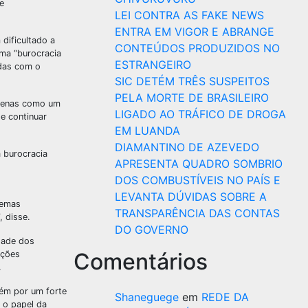
e
LEI CONTRA AS FAKE NEWS
ENTRA EM VIGOR E ABRANGE
dificultado a
CONTEÚDOS PRODUZIDOS NO
ma “burocracia
ESTRANGEIRO
idas com o
SIC DETÉM TRÊS SUSPEITOS
PELA MORTE DE BRASILEIRO
 apenas como um
LIGADO AO TRÁFICO DE DROGA
e continuar
EM LUANDA
DIAMANTINO DE AZEVEDO
 burocracia
APRESENTA QUADRO SOMBRIO
DOS COMBUSTÍVEIS NO PAÍS E
LEVANTA DÚVIDAS SOBRE A
temas
TRANSPARÊNCIA DAS CONTAS
, disse.
DO GOVERNO
dade dos
Comentários
ições
.
bém por um forte
Shaneguege
em
REDE DA
 o papel da