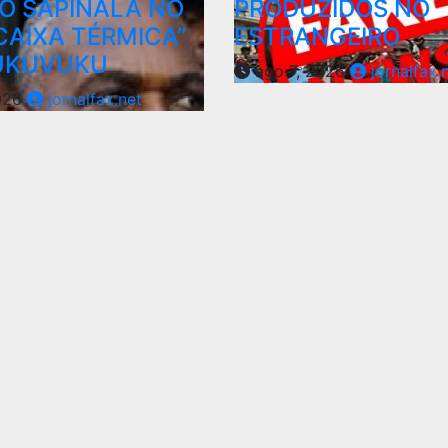
O SAPINALA NO
PRODUZIDOS NO
CAIXA TÉRMICA”
ESTRANGEIRO
VUKUVUKU
ago 7, 2026
jornalfax.
026
jornalfax.net