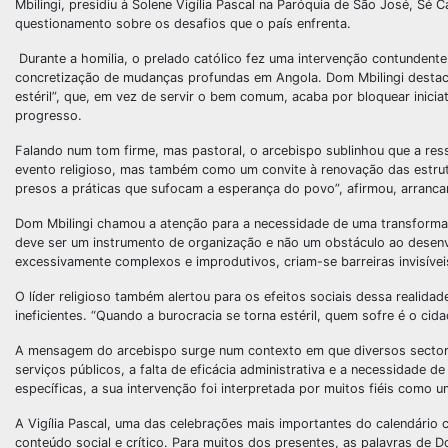
Mbilingi, presidiu à Solene Vigília Pascal na Paróquia de São José, Sé 
questionamento sobre os desafios que o país enfrenta.
Durante a homilia, o prelado católico fez uma intervenção contundente
concretização de mudanças profundas em Angola. Dom Mbilingi destaco
estéril”, que, em vez de servir o bem comum, acaba por bloquear inici
progresso.
Falando num tom firme, mas pastoral, o arcebispo sublinhou que a ress
evento religioso, mas também como um convite à renovação das estrutu
presos a práticas que sufocam a esperança do povo”, afirmou, arranca
Dom Mbilingi chamou a atenção para a necessidade de uma transformaç
deve ser um instrumento de organização e não um obstáculo ao desen
excessivamente complexos e improdutivos, criam-se barreiras invisíve
O líder religioso também alertou para os efeitos sociais dessa realid
ineficientes. “Quando a burocracia se torna estéril, quem sofre é o ci
A mensagem do arcebispo surge num contexto em que diversos secto
serviços públicos, a falta de eficácia administrativa e a necessidade de
específicas, a sua intervenção foi interpretada por muitos fiéis como u
A Vigília Pascal, uma das celebrações mais importantes do calendário 
conteúdo social e crítico. Para muitos dos presentes, as palavras de