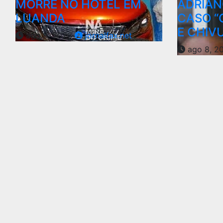
MORRE NO HOTEL EM
ADRIAN
LUANDA
CASO “
E CHI
ago 8, 2026
jornalfax.net
ago 8, 2