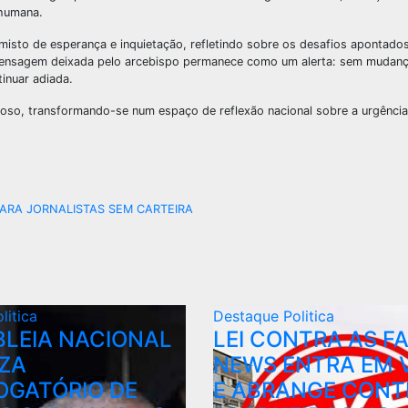
 humana.
 misto de esperança e inquietação, refletindo sobre os desafios apontado
 mensagem deixada pelo arcebispo permanece como um alerta: sem mudanç
inuar adiada.
ioso, transformando-se num espaço de reflexão nacional sobre a urgência
ARA JORNALISTAS SEM CARTEIRA
litica
Destaque
Politica
LEIA NACIONAL
LEI CONTRA AS F
ZA
NEWS ENTRA EM 
OGATÓRIO DE
E ABRANGE CON