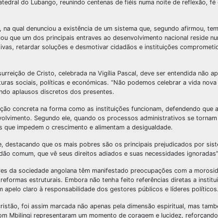
Catedral do Lubango, reunindo centenas de fiéis numa noite de reflexão, fé 
, na qual denunciou a existência de um sistema que, segundo afirmou, tem 
u que um dos principais entraves ao desenvolvimento nacional reside nu
ativas, retardar soluções e desmotivar cidadãos e instituições compromet
urreição de Cristo, celebrada na Vigília Pascal, deve ser entendida não
ras sociais, políticas e económicas. “Não podemos celebrar a vida nova 
ndo aplausos discretos dos presentes.
ão concreta na forma como as instituições funcionam, defendendo que a
volvimento. Segundo ele, quando os processos administrativos se tornam
is que impedem o crescimento e alimentam a desigualdade.
ade, destacando que os mais pobres são os principais prejudicados por sis
dadão comum, que vê seus direitos adiados e suas necessidades ignoradas”
res da sociedade angolana têm manifestado preocupações com a morosi
 reformas estruturais. Embora não tenha feito referências diretas a institu
m apelo claro à responsabilidade dos gestores públicos e líderes políticos
cristão, foi assim marcada não apenas pela dimensão espiritual, mas tam
 Dom Mbilingi representaram um momento de coragem e lucidez, reforçando