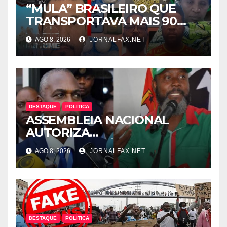
“MULA” BRASILEIRO QUE
TRANSPORTAVA MAIS 90
CÁPSULAS DE COCAÍNA
AGO 8, 2026
JORNALFAX.NET
MORRE NO HOTEL EM
LUANDA
DESTAQUE
POLITICA
ASSEMBLEIA NACIONAL
AUTORIZA
INTERROGATÓRIO DE
AGO 8, 2026
JORNALFAX.NET
ADRIANO SAPINALA NO
CASO “CAIXA TÉRMICA” E
CHIVUKUVUKU
DESTAQUE
POLITICA