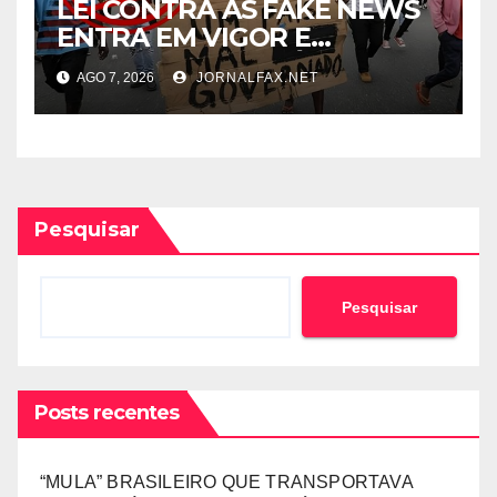
LEI CONTRA AS FAKE NEWS
ENTRA EM VIGOR E
ABRANGE CONTEÚDOS
AGO 7, 2026
JORNALFAX.NET
PRODUZIDOS NO
ESTRANGEIRO
Pesquisar
Pesquisar
Posts recentes
“MULA” BRASILEIRO QUE TRANSPORTAVA