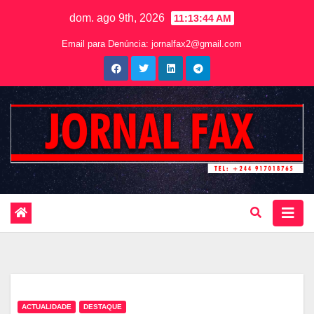
dom. ago 9th, 2026
11:13:46 AM
Email para Denúncia:
jornalfax2@gmail.com
ACTUALIDADE
DESTAQUE