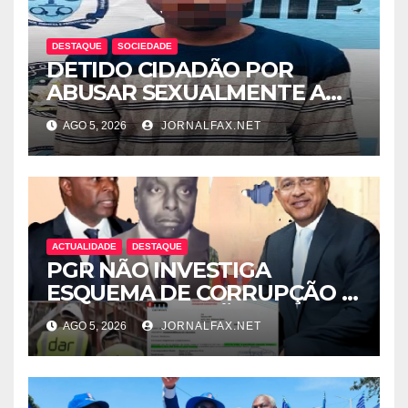
DESTAQUE
SOCIEDADE
DETIDO CIDADÃO POR
ABUSAR SEXUALMENTE A
CUNHADA MENOR DE IDADE
AGO 5, 2026
JORNALFAX.NET
ACTUALIDADE
DESTAQUE
PGR NÃO INVESTIGA
ESQUEMA DE CORRUPÇÃO E
SAQUE DE MILHÕES DO
AGO 5, 2026
JORNALFAX.NET
ESTADO QUE ENVOLVE
ÓSCAR TITO CARDOSO
FERNANDES PROTEGIDO
POR EDELTRUDES COSTA