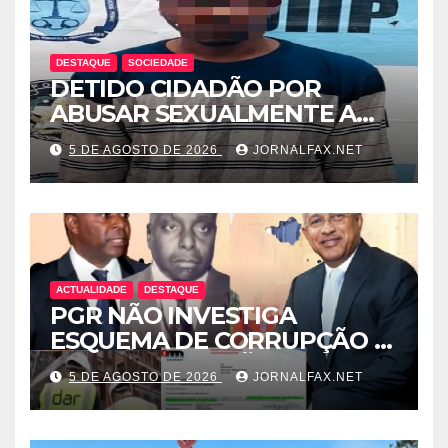
DESTAQUE
SOCIEDADE
DETIDO CIDADÃO POR
ABUSAR SEXUALMENTE A
CUNHADA MENOR DE IDADE
5 DE AGOSTO DE 2026
JORNALFAX.NET
ACTUALIDADE
DESTAQUE
PGR NÃO INVESTIGA
ESQUEMA DE CORRUPÇÃO E
SAQUE DE MILHÕES DO
5 DE AGOSTO DE 2026
JORNALFAX.NET
ESTADO QUE ENVOLVE
ÓSCAR TITO CARDOSO
FERNANDES PROTEGIDO