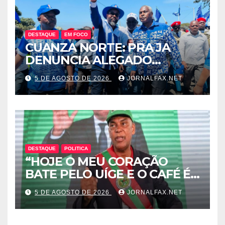
POR EDELTRUDES COSTA
DESTAQUE
EM FOCO
CUANZA NORTE: PRA JA
DENUNCIA ALEGADO
ESQUEMA DE INTOLERÂNCIA
5 DE AGOSTO DE 2026
JORNALFAX.NET
POLÍTICA ORQUESTRADO
PELO 1º SECRETÁRIO DO
MPLA JOÃO DIOGO GASPAR
DESTAQUE
POLITICA
“HOJE O MEU CORAÇÃO
BATE PELO UÍGE E O CAFÉ É
UMA RIQUEZA QUE DORME E
5 DE AGOSTO DE 2026
JORNALFAX.NET
PODE DESPERTAR ANGOLA”
– DISSE ACJ PRESIDENTE DA
UNITA