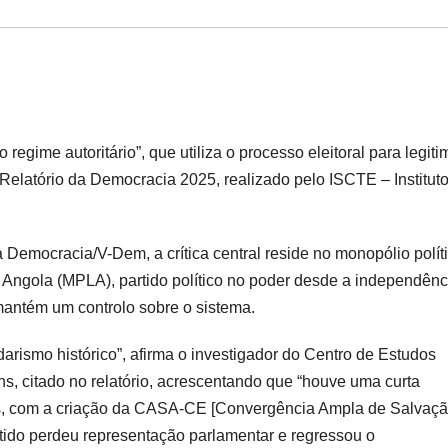
egime autoritário”, que utiliza o processo eleitoral para legiti
elatório da Democracia 2025, realizado pelo ISCTE – Institut
 Democracia/V-Dem, a crítica central reside no monopólio polít
e Angola (MPLA), partido político no poder desde a independênc
mantém um controlo sobre o sistema.
arismo histórico”, afirma o investigador do Centro de Estudos
s, citado no relatório, acrescentando que “houve uma curta
res, com a criação da CASA-CE [Convergência Ampla de Salvaç
rtido perdeu representação parlamentar e regressou o