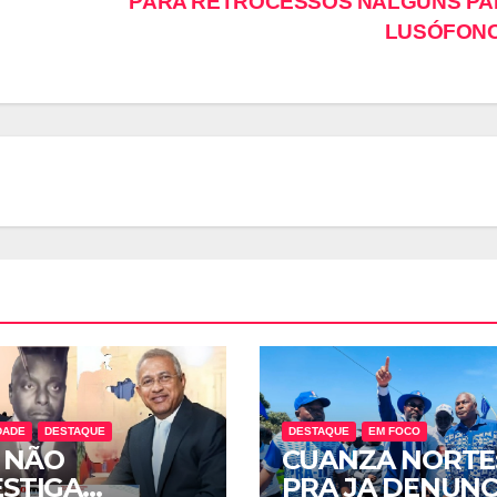
PARA RETROCESSOS NALGUNS PA
LUSÓFON
DADE
DESTAQUE
DESTAQUE
EM FOCO
 NÃO
CUANZA NORTE
ESTIGA
PRA JA DENUNC