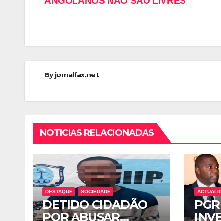
ANGOLANOS NÃO SÃO LIVRES
By
jornalfax.net
NOTICIAS RELACIONADAS
DESTAQUE
SOCIEDADE
ACTUALI
DETIDO CIDADÃO
PGR
POR ABUSAR
INV