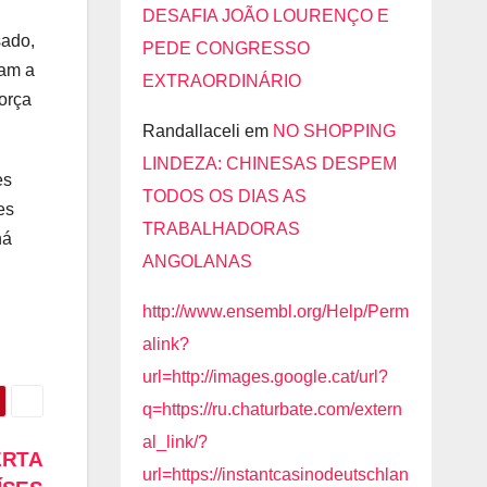
DESAFIA JOÃO LOURENÇO E
sado,
PEDE CONGRESSO
uam a
EXTRAORDINÁRIO
orça
Randallaceli
em
NO SHOPPING
LINDEZA: CHINESAS DESPEM
es
TODOS OS DIAS AS
es
TRABALHADORAS
há
ANGOLANAS
http://www.ensembl.org/Help/Perm
alink?
url=http://images.google.cat/url?
q=https://ru.chaturbate.com/extern
al_link/?
ERTA
url=https://instantcasinodeutschlan