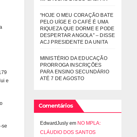
“HOJE O MEU CORAÇÃO BATE
PELO UÍGE E O CAFÉ É UMA
a
RIQUEZA QUE DORME E PODE
DESPERTAR ANGOLA” – DISSE
ACJ PRESIDENTE DA UNITA
MINISTÉRIO DA EDUCAÇÃO
PRORROGA INSCRIÇÕES
PARA ENSINO SECUNDÁRIO
 179
ATÉ 7 DE AGOSTO
ui e
do
Comentários
EdwardJusly
em
NO MPLA:
u-se
CLÁUDIO DOS SANTOS