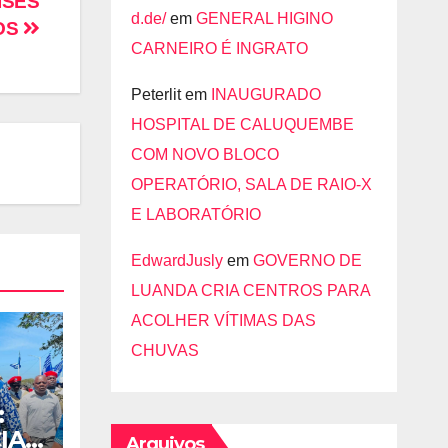
ÍSES
d.de/
em
GENERAL HIGINO
OS
CARNEIRO É INGRATO
Peterlit
em
INAUGURADO
HOSPITAL DE CALUQUEMBE
COM NOVO BLOCO
OPERATÓRIO, SALA DE RAIO-X
E LABORATÓRIO
EdwardJusly
em
GOVERNO DE
LUANDA CRIA CENTROS PARA
ACOLHER VÍTIMAS DAS
CHUVAS
:
IA
Arquivos