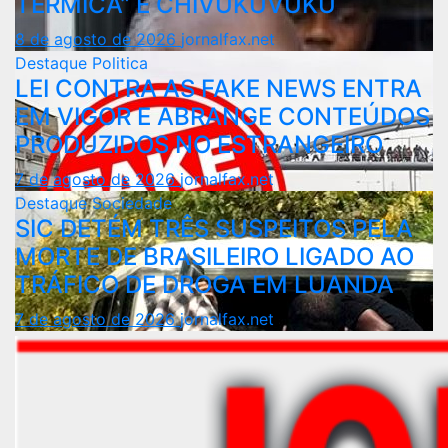
TÉRMICA” E CHIVUKUVUKU
8 de agosto de 2026
jornalfax.net
Destaque
Politica
LEI CONTRA AS FAKE NEWS ENTRA
EM VIGOR E ABRANGE CONTEÚDOS
PRODUZIDOS NO ESTRANGEIRO
7 de agosto de 2026
jornalfax.net
Destaque
Sociedade
SIC DETÉM TRÊS SUSPEITOS PELA
MORTE DE BRASILEIRO LIGADO AO
TRÁFICO DE DROGA EM LUANDA
7 de agosto de 2026
jornalfax.net