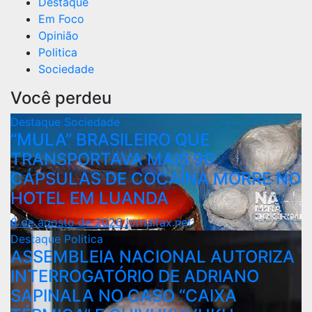
Destaque
Em Foco
Opinião
Politica
Sociedade
Você perdeu
Destaque
Sociedade
“MULA” BRASILEIRO QUE
TRANSPORTAVA MAIS 90
CÁPSULAS DE COCAÍNA MORRE NO
HOTEL EM LUANDA
8 de agosto de 2026
jornalfax.net
Destaque
Politica
ASSEMBLEIA NACIONAL AUTORIZA
INTERROGATÓRIO DE ADRIANO
SAPINALA NO CASO “CAIXA