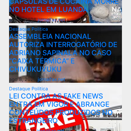
CÁPSULAS DE COCAÍNA MORRE
NO HOTEL EM LUANDA
ago 8, 2026
jornalfax.net
Destaque
Politica
ASSEMBLEIA NACIONAL
AUTORIZA INTERROGATÓRIO DE
ADRIANO SAPINALA NO CASO
“CAIXA TÉRMICA” E
CHIVUKUVUKU
ago 8, 2026
jornalfax.net
Destaque
Politica
LEI CONTRA AS FAKE NEWS
ENTRA EM VIGOR E ABRANGE
CONTEÚDOS PRODUZIDOS NO
ESTRANGEIRO
ago 7, 2026
jornalfax.net