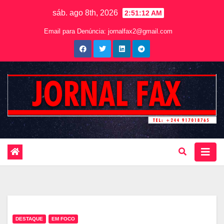
sáb. ago 8th, 2026
2:51:14 AM
Email para Denúncia:
jornalfax2@gmail.com
DESTAQUE
EM FOCO