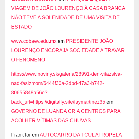
VIAGEM DE JOÃO LOURENÇO À CASA BRANCA
NÃO TEVE A SOLENIDADE DE UMA VISITA DE
ESTADO
www.cobaev.edu.mx
em
PRESIDENTE JOÃO
LOURENÇO ENCORAJA SOCIEDADE A TRAVAR
O FENÓMENO
https://www.noviny.sk/galeria/23991-den-vitazstva-
nad-fasizmom/6444f30a-2dbd-47a3-b742-
80655848a56e?
back_url=https://digitally.site/faymartinez35
em
GOVERNO DE LUANDA CRIA CENTROS PARA
ACOLHER VÍTIMAS DAS CHUVAS
FrankTor
em
AUTOCARRO DA TCUL ATROPELA