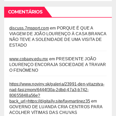
COMENTÁRIOS
discuss.7msport.com
em
PORQUE É QUE A
VIAGEM DE JOÃO LOURENÇO À CASA BRANCA
NÃO TEVE A SOLENIDADE DE UMA VISITA DE
ESTADO
www.cobaev.edu.mx
em
PRESIDENTE JOÃO
LOURENÇO ENCORAJA SOCIEDADE A TRAVAR
O FENÓMENO
https://www.noviny.sk/galeria/23991-den-vitazstva-
nad-fasizmom/6444f30a-2dbd-47a3-b742-
80655848a56e?
back_url=https://digitally.site/faymartinez35
em
GOVERNO DE LUANDA CRIA CENTROS PARA
ACOLHER VÍTIMAS DAS CHUVAS