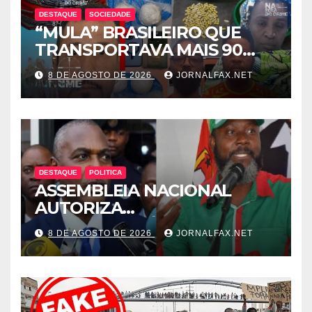
DESTAQUE
SOCIEDADE
“MULA” BRASILEIRO QUE
TRANSPORTAVA MAIS 90
CÁPSULAS DE COCAÍNA
8 DE AGOSTO DE 2026
JORNALFAX.NET
MORRE NO HOTEL EM
LUANDA
DESTAQUE
POLITICA
ASSEMBLEIA NACIONAL
AUTORIZA
INTERROGATÓRIO DE
8 DE AGOSTO DE 2026
JORNALFAX.NET
ADRIANO SAPINALA NO
CASO “CAIXA TÉRMICA” E
CHIVUKUVUKU