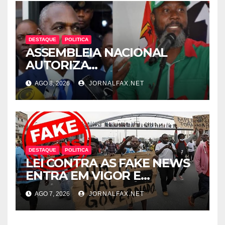
DESTAQUE
POLITICA
ASSEMBLEIA NACIONAL
AUTORIZA
INTERROGATÓRIO DE
AGO 8, 2026
JORNALFAX.NET
ADRIANO SAPINALA NO
CASO “CAIXA TÉRMICA” E
CHIVUKUVUKU
DESTAQUE
POLITICA
LEI CONTRA AS FAKE NEWS
ENTRA EM VIGOR E
ABRANGE CONTEÚDOS
AGO 7, 2026
JORNALFAX.NET
PRODUZIDOS NO
ESTRANGEIRO