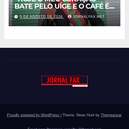
BATE PELO UÍGE E O CAFÉ É
UMA RIQUEZA QUE DORME E
5 DE AGOSTO DE 2026
JORNALFAX.NET
PODE DESPERTAR ANGOLA”
– DISSE ACJ PRESIDENTE DA
UNITA
Proudly powered by WordPress
|
Theme: News Hunt by
Themeansar
.