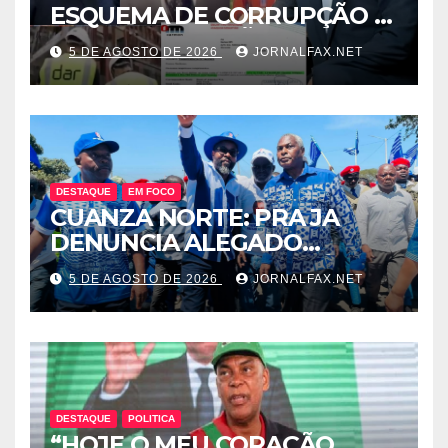
ESQUEMA DE CORRUPÇÃO E
SAQUE DE MILHÕES DO
5 DE AGOSTO DE 2026
JORNALFAX.NET
ESTADO QUE ENVOLVE
ÓSCAR TITO CARDOSO
FERNANDES PROTEGIDO
POR EDELTRUDES COSTA
DESTAQUE
EM FOCO
CUANZA NORTE: PRA JA
DENUNCIA ALEGADO
ESQUEMA DE INTOLERÂNCIA
5 DE AGOSTO DE 2026
JORNALFAX.NET
POLÍTICA ORQUESTRADO
PELO 1º SECRETÁRIO DO
MPLA JOÃO DIOGO GASPAR
DESTAQUE
POLITICA
“HOJE O MEU CORAÇÃO