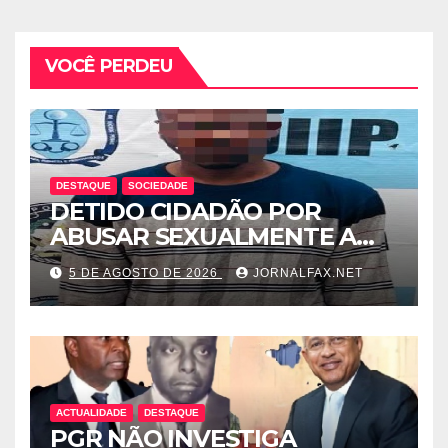
VOCÊ PERDEU
DESTAQUE
SOCIEDADE
DETIDO CIDADÃO POR
ABUSAR SEXUALMENTE A
CUNHADA MENOR DE IDADE
5 DE AGOSTO DE 2026
JORNALFAX.NET
ACTUALIDADE
DESTAQUE
PGR NÃO INVESTIGA