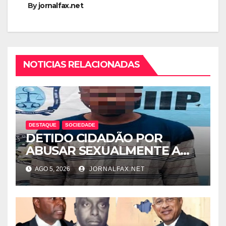
By
jornalfax.net
NOTICIAS RELACIONADAS
DESTAQUE
SOCIEDADE
DETIDO CIDADÃO POR
ABUSAR SEXUALMENTE A
CUNHADA MENOR DE IDADE
AGO 5, 2026
JORNALFAX.NET