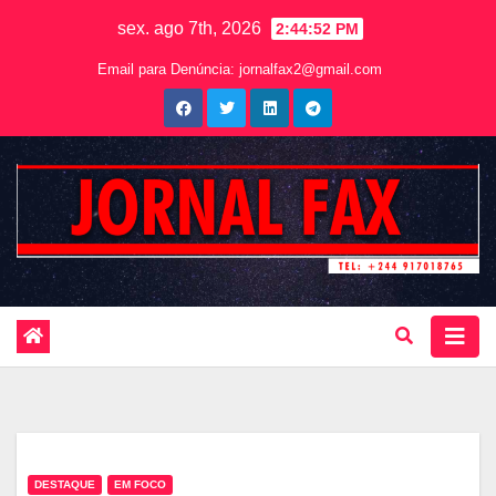
sex. ago 7th, 2026
2:44:53 PM
Email para Denúncia:
jornalfax2@gmail.com
DESTAQUE
EM FOCO