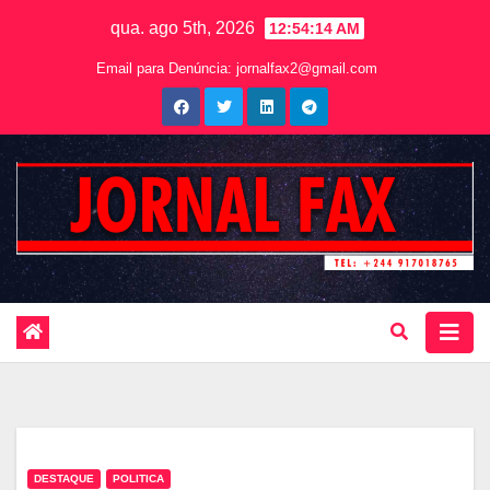
qua. ago 5th, 2026
12:54:15 AM
Email para Denúncia:
jornalfax2@gmail.com
DESTAQUE
POLITICA