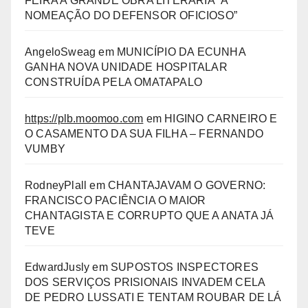
FEIRA A GRANDE OBRA LITERÁRIA “A
NOMEAÇÃO DO DEFENSOR OFICIOSO”
AngeloSweag
em
MUNICÍPIO DA ECUNHA
GANHA NOVA UNIDADE HOSPITALAR
CONSTRUÍDA PELA OMATAPALO
https://plb.moomoo.com
em
HIGINO CARNEIRO E
O CASAMENTO DA SUA FILHA – FERNANDO
VUMBY
RodneyPlall
em
CHANTAJAVAM O GOVERNO:
FRANCISCO PACIÊNCIA O MAIOR
CHANTAGISTA E CORRUPTO QUE A ANATA JÁ
TEVE
EdwardJusly
em
SUPOSTOS INSPECTORES
DOS SERVIÇOS PRISIONAIS INVADEM CELA
DE PEDRO LUSSATI E TENTAM ROUBAR DE LÁ