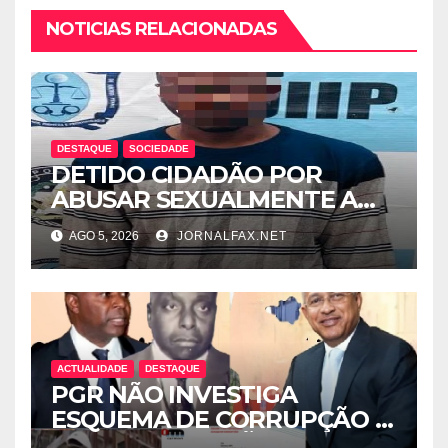
NOTICIAS RELACIONADAS
DESTAQUE
SOCIEDADE
DETIDO CIDADÃO POR
ABUSAR SEXUALMENTE A
CUNHADA MENOR DE IDADE
AGO 5, 2026
JORNALFAX.NET
ACTUALIDADE
DESTAQUE
PGR NÃO INVESTIGA
ESQUEMA DE CORRUPÇÃO E
SAQUE DE MILHÕES DO