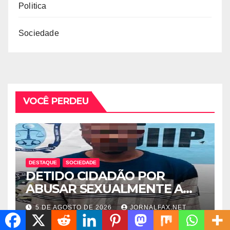
Politica
Sociedade
VOCÊ PERDEU
DESTAQUE
SOCIEDADE
DETIDO CIDADÃO POR
ABUSAR SEXUALMENTE A
CUNHADA MENOR DE IDADE
5 DE AGOSTO DE 2026
JORNALFAX.NET