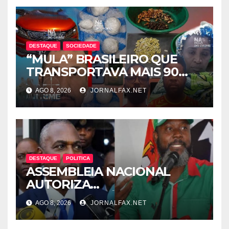
DESTAQUE
SOCIEDADE
“MULA” BRASILEIRO QUE
TRANSPORTAVA MAIS 90
CÁPSULAS DE COCAÍNA
AGO 8, 2026
JORNALFAX.NET
MORRE NO HOTEL EM
LUANDA
DESTAQUE
POLITICA
ASSEMBLEIA NACIONAL
AUTORIZA
INTERROGATÓRIO DE
AGO 8, 2026
JORNALFAX.NET
ADRIANO SAPINALA NO
CASO “CAIXA TÉRMICA” E