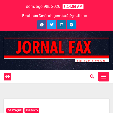
dom. ago 9th, 2026
8:14:58 AM
Email para Denúncia:
jornalfax2@gmail.com
DESTAQUE
EM FOCO