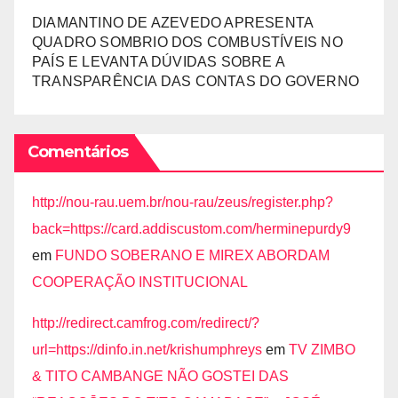
DIAMANTINO DE AZEVEDO APRESENTA
QUADRO SOMBRIO DOS COMBUSTÍVEIS NO
PAÍS E LEVANTA DÚVIDAS SOBRE A
TRANSPARÊNCIA DAS CONTAS DO GOVERNO
Comentários
http://nou-rau.uem.br/nou-rau/zeus/register.php?
back=https://card.addiscustom.com/herminepurdy9
em
FUNDO SOBERANO E MIREX ABORDAM
COOPERAÇÃO INSTITUCIONAL
http://redirect.camfrog.com/redirect/?
url=https://dinfo.in.net/krishumphreys
em
TV ZIMBO
& TITO CAMBANGE NÃO GOSTEI DAS