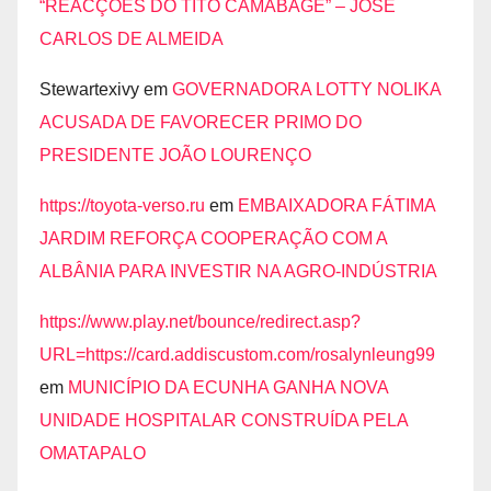
“REACÇŌES DO TITO CAMABAGE” – JOSÉ
CARLOS DE ALMEIDA
Stewartexivy
em
GOVERNADORA LOTTY NOLIKA
ACUSADA DE FAVORECER PRIMO DO
PRESIDENTE JOÃO LOURENÇO
https://toyota-verso.ru
em
EMBAIXADORA FÁTIMA
JARDIM REFORÇA COOPERAÇÃO COM A
ALBÂNIA PARA INVESTIR NA AGRO-INDÚSTRIA
https://www.play.net/bounce/redirect.asp?
URL=https://card.addiscustom.com/rosalynleung99
em
MUNICÍPIO DA ECUNHA GANHA NOVA
UNIDADE HOSPITALAR CONSTRUÍDA PELA
OMATAPALO