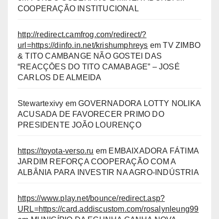
COOPERAÇÃO INSTITUCIONAL
http://redirect.camfrog.com/redirect/?
url=https://dinfo.in.net/krishumphreys
em
TV ZIMBO
& TITO CAMBANGE NÃO GOSTEI DAS
“REACÇŌES DO TITO CAMABAGE” – JOSÉ
CARLOS DE ALMEIDA
Stewartexivy
em
GOVERNADORA LOTTY NOLIKA
ACUSADA DE FAVORECER PRIMO DO
PRESIDENTE JOÃO LOURENÇO
https://toyota-verso.ru
em
EMBAIXADORA FÁTIMA
JARDIM REFORÇA COOPERAÇÃO COM A
ALBÂNIA PARA INVESTIR NA AGRO-INDÚSTRIA
https://www.play.net/bounce/redirect.asp?
URL=https://card.addiscustom.com/rosalynleung99