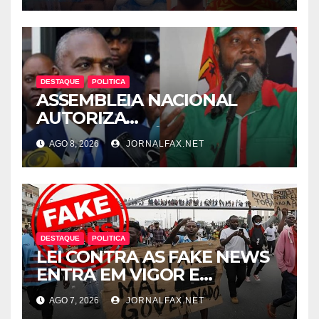
LUANDA
DESTAQUE
POLITICA
ASSEMBLEIA NACIONAL
AUTORIZA
INTERROGATÓRIO DE
AGO 8, 2026
JORNALFAX.NET
ADRIANO SAPINALA NO
CASO “CAIXA TÉRMICA” E
CHIVUKUVUKU
DESTAQUE
POLITICA
LEI CONTRA AS FAKE NEWS
ENTRA EM VIGOR E
ABRANGE CONTEÚDOS
AGO 7, 2026
JORNALFAX.NET
PRODUZIDOS NO