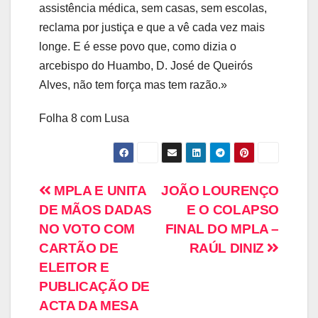
assistência médica, sem casas, sem escolas,
reclama por justiça e que a vê cada vez mais
longe. E é esse povo que, como dizia o
arcebispo do Huambo, D. José de Queirós
Alves, não tem força mas tem razão.»
Folha 8 com Lusa
MPLA E UNITA
JOÃO LOURENÇO
DE MÃOS DADAS
E O COLAPSO
NO VOTO COM
FINAL DO MPLA –
CARTÃO DE
RAÚL DINIZ
ELEITOR E
PUBLICAÇÃO DE
ACTA DA MESA