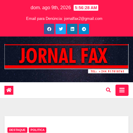
dom. ago 9th, 2026
5:56:29 AM
Email para Denúncia:
jornalfax2@gmail.com
DESTAQUE
POLITICA