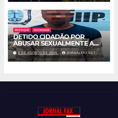
LEVANTA DÚVIDAS SOBRE A
TRANSPARÊNCIA DAS
CONTAS DO GOVERNO
DESTAQUE
SOCIEDADE
DETIDO CIDADÃO POR
ABUSAR SEXUALMENTE A
CUNHADA MENOR DE IDADE
5 DE AGOSTO DE 2026
JORNALFAX.NET