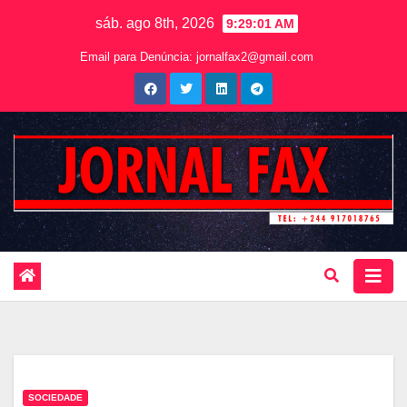
sáb. ago 8th, 2026
9:29:02 AM
Email para Denúncia:
jornalfax2@gmail.com
SOCIEDADE