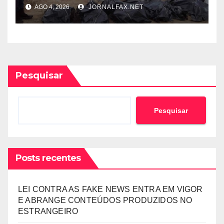
DAS 22 VÍTIMAS MORTAIS DA
AGO 4, 2026
JORNALFAX.NET
TRAGÉDIA NO KWANZA SUL
Pesquisar
Pesquisar
Posts recentes
LEI CONTRA AS FAKE NEWS ENTRA EM VIGOR
E ABRANGE CONTEÚDOS PRODUZIDOS NO
ESTRANGEIRO