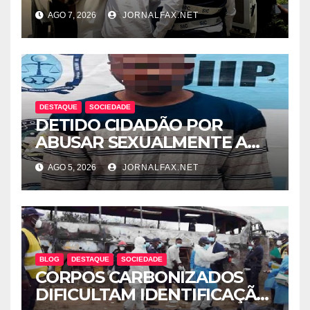
LIGADO AO TRÁFICO DE
AGO 7, 2026
JORNALFAX.NET
DROGA EM LUANDA
DESTAQUE
SOCIEDADE
DETIDO CIDADÃO POR
ABUSAR SEXUALMENTE A
CUNHADA MENOR DE IDADE
AGO 5, 2026
JORNALFAX.NET
BLOG
DESTAQUE
SOCIEDADE
CORPOS CARBONIZADOS
DIFICULTAM IDENTIFICAÇÃO