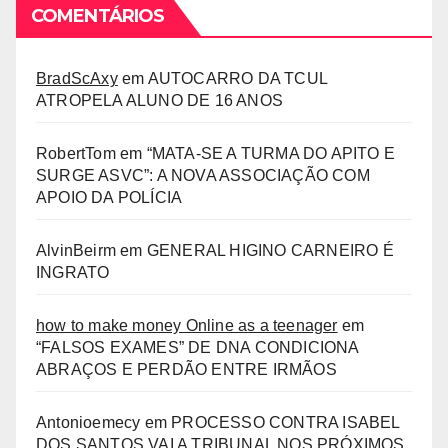
COMENTÁRIOS
BradScAxy
em
AUTOCARRO DA TCUL
ATROPELA ALUNO DE 16 ANOS
RobertTom
em
“MATA-SE A TURMA DO APITO E
SURGE ASVC”: A NOVA ASSOCIAÇÃO COM
APOIO DA POLÍCIA
AlvinBeirm
em
GENERAL HIGINO CARNEIRO É
INGRATO
how to make money Online as a teenager
em
“FALSOS EXAMES” DE DNA CONDICIONA
ABRAÇOS E PERDÃO ENTRE IRMÃOS
Antonioemecy
em
PROCESSO CONTRA ISABEL
DOS SANTOS VAI A TRIBUNAL NOS PRÓXIMOS