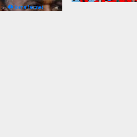
026
jornalfax.net