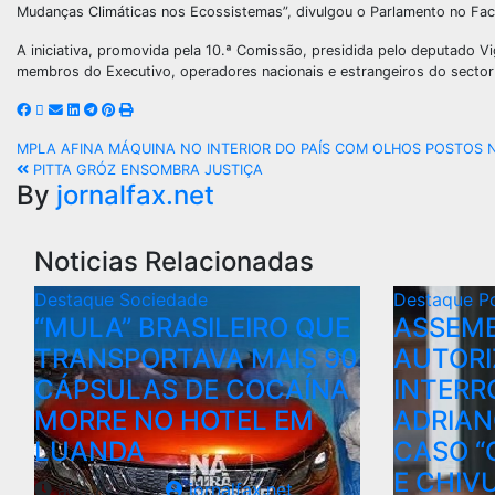
Mudanças Climáticas nos Ecossistemas”, divulgou o Parlamento no Fa
A iniciativa, promovida pela 10.ª Comissão, presidida pelo deputado V
membros do Executivo, operadores nacionais e estrangeiros do sector
MPLA AFINA MÁQUINA NO INTERIOR DO PAÍS COM OLHOS POSTOS 
PITTA GRÓZ ENSOMBRA JUSTIÇA
By
jornalfax.net
Noticias Relacionadas
Destaque
Sociedade
Destaque
Po
“MULA” BRASILEIRO QUE
ASSEMB
TRANSPORTAVA MAIS 90
AUTORI
CÁPSULAS DE COCAÍNA
INTERR
MORRE NO HOTEL EM
ADRIAN
LUANDA
CASO “
E CHI
ago 8, 2026
jornalfax.net