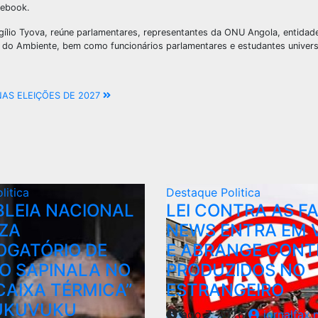
cebook.
igílio Tyova, reúne parlamentares, representantes da ONU Angola, entidad
 do Ambiente, bem como funcionários parlamentares e estudantes universi
NAS ELEIÇÕES DE 2027
litica
Destaque
Politica
LEIA NACIONAL
LEI CONTRA AS F
ZA
NEWS ENTRA EM 
OGATÓRIO DE
E ABRANGE CON
O SAPINALA NO
PRODUZIDOS NO
CAIXA TÉRMICA”
ESTRANGEIRO
VUKUVUKU
ago 7, 2026
jornalfax.