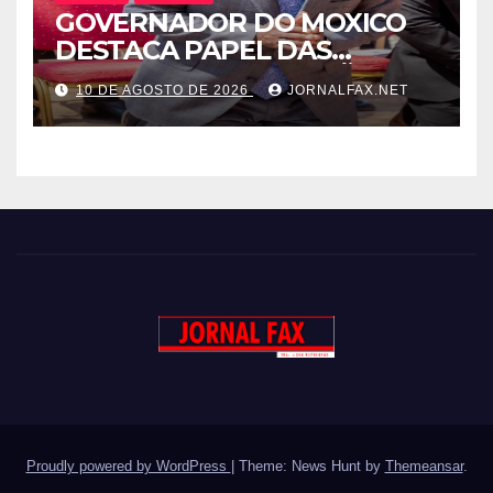
GOVERNADOR DO MOXICO
DESTACA PAPEL DAS
IGREJAS NA PROMOÇÃO DA
10 DE AGOSTO DE 2026
JORNALFAX.NET
PAZ E DO
DESENVOLVIMENTO SOCIAL
Proudly powered by WordPress
|
Theme: News Hunt by
Themeansar
.