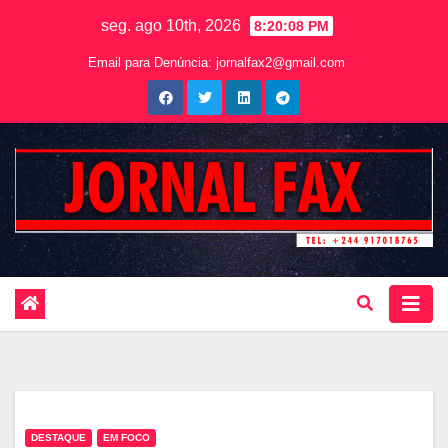
seg. ago 10th, 2026
8:20:09 PM
Email para Denúncia:
jornalfax2@gmail.com
DESTAQUE
EM FOCO