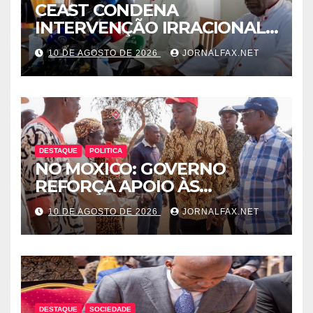
CEAST CONDENA
INTERVENÇÃO IRRACIONAL
DA POLICIAL NA SEDE DA
10 DE AGOSTO DE 2026
JORNALFAX.NET
UNITA E ALERTA PARA
ESCALADA DA
INTOLERÂNCIA POLÍTICA
DESTAQUE
POLITICA
NO MOXICO: GOVERNO
REFORÇA APOIO ÀS
COMUNIDADES DO BOMA
10 DE AGOSTO DE 2026
JORNALFAX.NET
COM ENTREGA DE MEIOS E
BENS ESSENCIAIS
DESTAQUE
SOCIEDADE