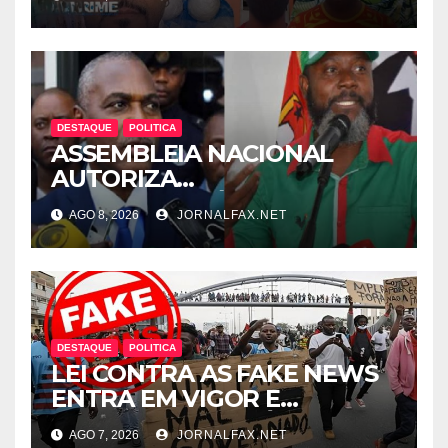
MORRE NO HOTEL EM
LUANDA
DESTAQUE
POLITICA
ASSEMBLEIA NACIONAL
AUTORIZA
INTERROGATÓRIO DE
AGO 8, 2026
JORNALFAX.NET
ADRIANO SAPINALA NO
CASO “CAIXA TÉRMICA” E
CHIVUKUVUKU
DESTAQUE
POLITICA
LEI CONTRA AS FAKE NEWS
ENTRA EM VIGOR E
ABRANGE CONTEÚDOS
AGO 7, 2026
JORNALFAX.NET