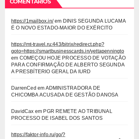
COMENTÁRIOS
https://1mailbox.in/
em
DINIS SEGUNDA LUCAMA
É O NOVO ESTADO-MAIOR DO EXÉRCITO
https://mt-travel.ru:443/bitrix/redirect.php?
goto=https://smartbusinesscards.in/yettapenningto
em
COMEÇOU HOJE PROCESSO DE VOTAÇÃO
PARA CONFIRMAÇÃO DE ALBERTO SEGUNDA
A PRESBÍTERIO GERAL DA IURD
DarrenCed
em
ADMINISTRADORA DE
CHICOMBA ACUSADA DE GESTÃO DANOSA
DavidCax
em
PGR REMETE AO TRIBUNAL
PROCESSO DE ISABEL DOS SANTOS
https://faktor-info.ru/go/?