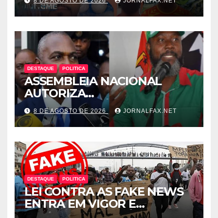
8 DE AGOSTO DE 2026
JORNALFAX.NET
MORRE NO HOTEL EM
LUANDA
DESTAQUE
POLITICA
ASSEMBLEIA NACIONAL
AUTORIZA
INTERROGATÓRIO DE
8 DE AGOSTO DE 2026
JORNALFAX.NET
ADRIANO SAPINALA NO
CASO “CAIXA TÉRMICA” E
CHIVUKUVUKU
DESTAQUE
POLITICA
LEI CONTRA AS FAKE NEWS
ENTRA EM VIGOR E
ABRANGE CONTEÚDOS