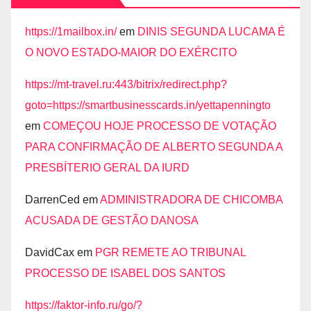
https://1mailbox.in/
em
DINIS SEGUNDA LUCAMA É
O NOVO ESTADO-MAIOR DO EXÉRCITO
https://mt-travel.ru:443/bitrix/redirect.php?
goto=https://smartbusinesscards.in/yettapenningto
em
COMEÇOU HOJE PROCESSO DE VOTAÇÃO
PARA CONFIRMAÇÃO DE ALBERTO SEGUNDA A
PRESBÍTERIO GERAL DA IURD
DarrenCed
em
ADMINISTRADORA DE CHICOMBA
ACUSADA DE GESTÃO DANOSA
DavidCax
em
PGR REMETE AO TRIBUNAL
PROCESSO DE ISABEL DOS SANTOS
https://faktor-info.ru/go/?