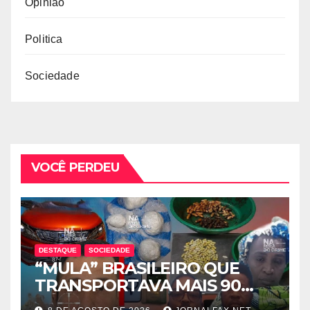
Opinião
Politica
Sociedade
VOCÊ PERDEU
DESTAQUE
SOCIEDADE
“MULA” BRASILEIRO QUE
TRANSPORTAVA MAIS 90
CÁPSULAS DE COCAÍNA