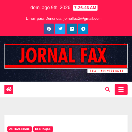
dom. ago 9th, 2026
7:26:47 AM
Email para Denúncia:
jornalfax2@gmail.com
ACTUALIDADE
DESTAQUE