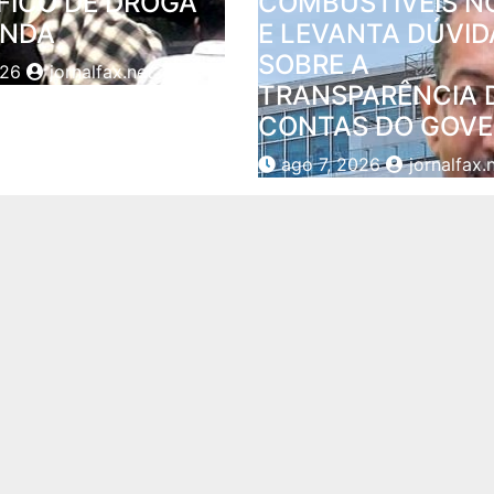
FICO DE DROGA
COMBUSTÍVEIS NO
ANDA
E LEVANTA DÚVID
SOBRE A
026
jornalfax.net
TRANSPARÊNCIA 
CONTAS DO GOV
ago 7, 2026
jornalfax.