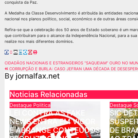
conquista da Paz.
A Medalha da Classe Desenvolvimento é atribuída às entidades naciona
nacional nos planos político, social, económico e de outras áreas cons
Refira-se que a celebração dos 50 anos de Estado soberano é um marc
que contribuíram para o alcance da Independência Nacional, para a s
realize nos mais diferentes domínios.
CIDADÃOS NACIONAIS E ESTRANGEIROS “SAQUEIAM” OURO NO MUN
CORRUPÇÃO E BURLA: CASO JEFRAN UMA DÉCADA DE DESESPER
By
jornalfax.net
Noticias Relacionadas
Destaque
Politica
Destaque
S
LEI CONTRA AS FAKE
SIC DE
NEWS ENTRA EM VIGOR
SUSPEI
E ABRANGE CONTEÚDOS
DE BRA