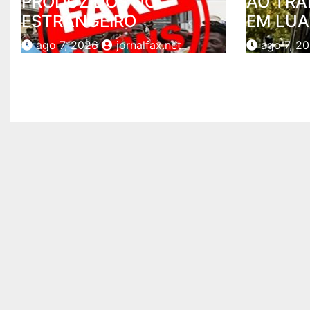
PRODUZIDOS NO
AO TRÁ
ESTRANGEIRO
EM LU
ago 7, 2026
jornalfax.net
ago 7, 2