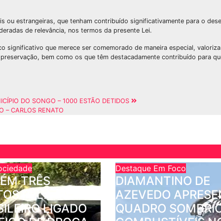
is ou estrangeiras, que tenham contribuído significativamente para o des
ideradas de relevância, nos termos da presente Lei.
o significativo que merece ser comemorado de maneira especial, valoriz
ua preservação, bem como os que têm destacadamente contribuído para qu
ICÍPIO DO SONGO – 1000 ESTÃO DETIDOS
O – CARLOS RENATO
ociedade
Destaque
Em Foco
TÉM TRÊS
DIAMANTINO DE
TOS PELA MORTE
AZEVEDO APRESE
SILEIRO LIGADO
QUADRO SOMBRIO