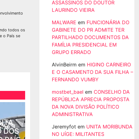
ASSASSINOS DO DOUTOR
LAURINDO VIEIRA
envolvimento
MALWARE
em
FUNCIONÁRIA DO
GABINETE DO PR ADMITE TER
ando todos os
e o País se
PARTILHADO DOCUMENTOS DA
FAMÍLIA PRESIDENCIAL EM
GRUPO ERRADO
AlvinBeirm
em
HIGINO CARNEIRO
E O CASAMENTO DA SUA FILHA –
FERNANDO VUMBY
mostbet_bael
em
CONSELHO DA
REPÚBLICA APRECIA PROPOSTA
DA NOVA DIVISÃO POLÍTICO
ADMINISTRATIVA
NTA
Jeremyfot
em
UNITA MORIBUNDA
 DOS
NO UÍGE: MILITANTES