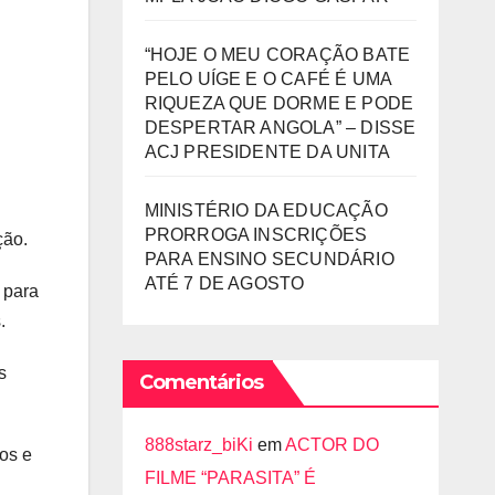
“HOJE O MEU CORAÇÃO BATE
PELO UÍGE E O CAFÉ É UMA
RIQUEZA QUE DORME E PODE
DESPERTAR ANGOLA” – DISSE
ACJ PRESIDENTE DA UNITA
MINISTÉRIO DA EDUCAÇÃO
PRORROGA INSCRIÇÕES
ção.
PARA ENSINO SECUNDÁRIO
ATÉ 7 DE AGOSTO
 para
.
s
Comentários
888starz_biKi
em
ACTOR DO
os e
FILME “PARASITA” É