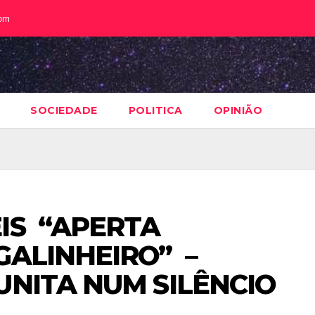
com
SOCIEDADE
POLITICA
OPINIÃO
IS “APERTA
GALINHEIRO” –
UNITA NUM SILÊNCIO