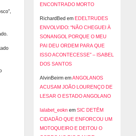
ENCONTRADO MORTO
osco”,
RichardBed
em
EDELTRUDES
ENVOLVIDO: “NÃO CHEGUEI À
ado.
SONANGOL PORQUE O MEU
PAI DEU ORDEM PARA QUE
tado
ISSO ACONTECESSE” – ISABEL
DOS SANTOS
o
AlvinBeirm
em
ANGOLANOS
ACUSAM JOÃO LOURENÇO DE
LESAR O ESTADO ANGOLANO
lalabet_eokn
em
SIC DETÊM
CIDADÃO QUE ENFORCOU UM
MOTOQUEIRO E DEITOU O