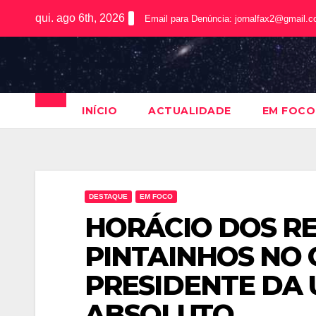
qui. ago 6th, 2026
Email para Denúncia:
jornalfax2@gmail.
INÍCIO
ACTUALIDADE
EM FOCO
DESTAQUE
EM FOCO
HORÁCIO DOS RE
PINTAINHOS NO 
PRESIDENTE DA 
ABSOLUTO