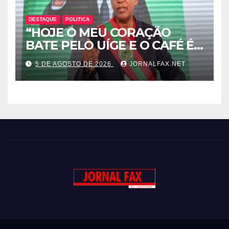
DESTAQUE
POLITICA
“HOJE O MEU CORAÇÃO
BATE PELO UÍGE E O CAFÉ É
UMA RIQUEZA QUE DORME E
5 DE AGOSTO DE 2026
JORNALFAX.NET
PODE DESPERTAR ANGOLA”
– DISSE ACJ PRESIDENTE DA
UNITA