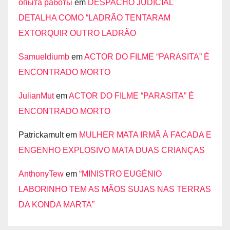
опыта работы
em
DESPACHO JUDICIAL
DETALHA COMO “LADRÃO TENTARAM
EXTORQUIR OUTRO LADRÃO
Samueldiumb
em
ACTOR DO FILME “PARASITA” É
ENCONTRADO MORTO
JulianMut
em
ACTOR DO FILME “PARASITA” É
ENCONTRADO MORTO
Patrickamult
em
MULHER MATA IRMÃ À FACADA E
ENGENHO EXPLOSIVO MATA DUAS CRIANÇAS
AnthonyTew
em
“MINISTRO EUGÉNIO
LABORINHO TEM AS MÃOS SUJAS NAS TERRAS
DA KONDA MARTA”