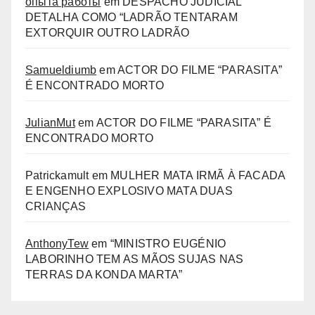
опыта работы
em
DESPACHO JUDICIAL
DETALHA COMO “LADRÃO TENTARAM
EXTORQUIR OUTRO LADRÃO
Samueldiumb
em
ACTOR DO FILME “PARASITA”
É ENCONTRADO MORTO
JulianMut
em
ACTOR DO FILME “PARASITA” É
ENCONTRADO MORTO
Patrickamult
em
MULHER MATA IRMÃ À FACADA
E ENGENHO EXPLOSIVO MATA DUAS
CRIANÇAS
AnthonyTew
em
“MINISTRO EUGÉNIO
LABORINHO TEM AS MÃOS SUJAS NAS
TERRAS DA KONDA MARTA”