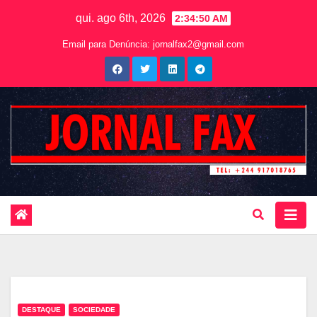
qui. ago 6th, 2026
2:34:51 AM
Email para Denúncia:
jornalfax2@gmail.com
DESTAQUE
SOCIEDADE