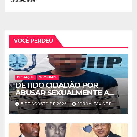
Sociedade
VOCÊ PERDEU
DESTAQUE
SOCIEDADE
DETIDO CIDADÃO POR
ABUSAR SEXUALMENTE A
CUNHADA MENOR DE IDADE
5 DE AGOSTO DE 2026
JORNALFAX.NET