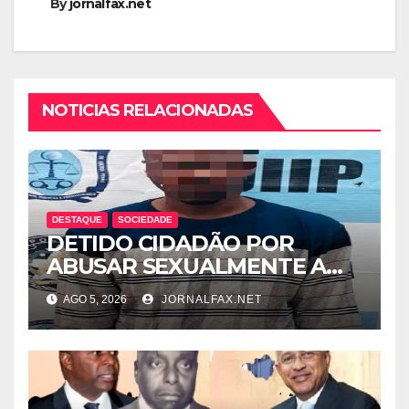
By
jornalfax.net
NOTICIAS RELACIONADAS
DESTAQUE
SOCIEDADE
DETIDO CIDADÃO POR
ABUSAR SEXUALMENTE A
CUNHADA MENOR DE IDADE
AGO 5, 2026
JORNALFAX.NET