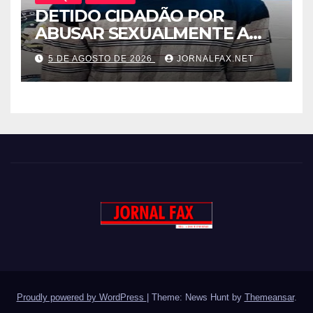
DETIDO CIDADÃO POR
ABUSAR SEXUALMENTE A
CUNHADA MENOR DE IDADE
5 DE AGOSTO DE 2026
JORNALFAX.NET
Proudly powered by WordPress
|
Theme: News Hunt by
Themeansar
.