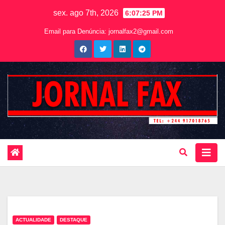
sex. ago 7th, 2026
6:07:26 PM
Email para Denúncia:
jornalfax2@gmail.com
ACTUALIDADE
DESTAQUE