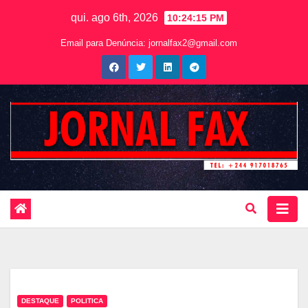
qui. ago 6th, 2026
10:24:17 PM
Email para Denúncia:
jornalfax2@gmail.com
DESTAQUE
POLITICA