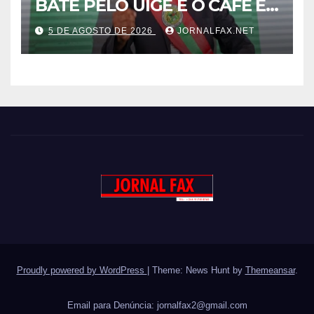
BATE PELO UÍGE E O CAFÉ É
UMA RIQUEZA QUE DORME E
5 DE AGOSTO DE 2026
JORNALFAX.NET
PODE DESPERTAR ANGOLA”
– DISSE ACJ PRESIDENTE DA
UNITA
Proudly powered by WordPress
|
Theme: News Hunt by
Themeansar
.
Email para Denúncia:
jornalfax2@gmail.com