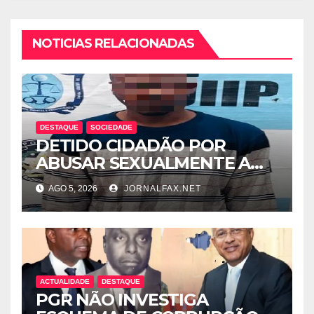
NOTICIAS RELACIONADAS
DESTAQUE
SOCIEDADE
DETIDO CIDADÃO POR
ABUSAR SEXUALMENTE A
CUNHADA MENOR DE IDADE
AGO 5, 2026
JORNALFAX.NET
ACTUALIDADE
DESTAQUE
PGR NÃO INVESTIGA