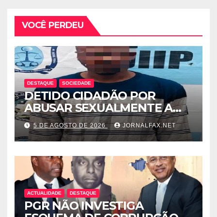
VOCÊ PERDEU
DESTAQUE
SOCIEDADE
DETIDO CIDADÃO POR
ABUSAR SEXUALMENTE A
CUNHADA MENOR DE IDADE
5 DE AGOSTO DE 2026
JORNALFAX.NET
ACTUALIDADE
DESTAQUE
PGR NÃO INVESTIGA