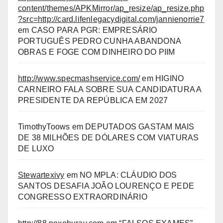
content/themes/APKMirror/ap_resize/ap_resize.php
?src=http://card.lifenlegacydigital.com/jannienorrie7
em
CASO PARA PGR: EMPRESÁRIO
PORTUGUÊS PEDRO CUNHA ABANDONA
OBRAS E FOGE COM DINHEIRO DO PIIM
http://www.specmashservice.com/
em
HIGINO
CARNEIRO FALA SOBRE SUA CANDIDATURA A
PRESIDENTE DA REPÚBLICA EM 2027
TimothyToows
em
DEPUTADOS GASTAM MAIS
DE 38 MILHÕES DE DÓLARES COM VIATURAS
DE LUXO
Stewartexivy
em
NO MPLA: CLÁUDIO DOS
SANTOS DESAFIA JOÃO LOURENÇO E PEDE
CONGRESSO EXTRAORDINÁRIO