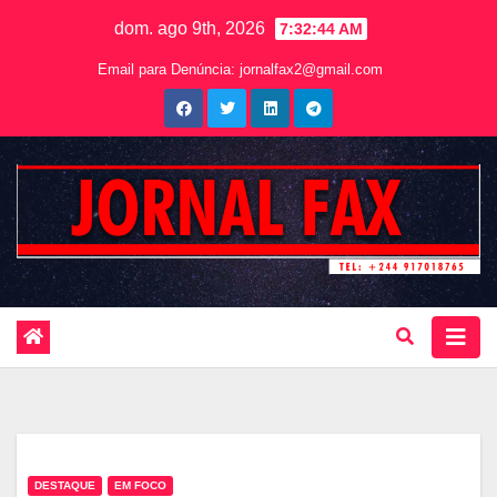
dom. ago 9th, 2026
7:32:45 AM
Email para Denúncia:
jornalfax2@gmail.com
DESTAQUE
EM FOCO