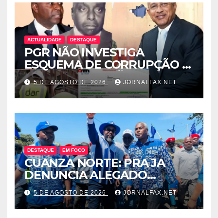
ACTUALIDADE
DESTAQUE
PGR NÃO INVESTIGA
ESQUEMA DE CORRUPÇÃO E
SAQUE DE MILHÕES DO
5 DE AGOSTO DE 2026
JORNALFAX.NET
ESTADO QUE ENVOLVE
ÓSCAR TITO CARDOSO
FERNANDES PROTEGIDO
POR EDELTRUDES COSTA
DESTAQUE
EM FOCO
CUANZA NORTE: PRA JA
DENUNCIA ALEGADO
ESQUEMA DE INTOLERÂNCIA
5 DE AGOSTO DE 2026
JORNALFAX.NET
POLÍTICA ORQUESTRADO
PELO 1º SECRETÁRIO DO