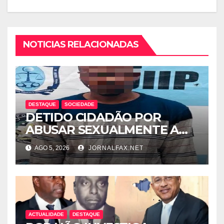
NOTICIAS RELACIONADAS
DESTAQUE
SOCIEDADE
DETIDO CIDADÃO POR
ABUSAR SEXUALMENTE A
CUNHADA MENOR DE IDADE
AGO 5, 2026
JORNALFAX.NET
ACTUALIDADE
DESTAQUE