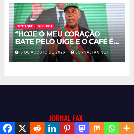
MPLA JOÃO DIOGO GASPAR
DESTAQUE
POLITICA
“HOJE O MEU CORAÇÃO
BATE PELO UÍGE E O CAFÉ É
UMA RIQUEZA QUE DORME E
5 DE AGOSTO DE 2026
JORNALFAX.NET
PODE DESPERTAR ANGOLA”
– DISSE ACJ PRESIDENTE DA
UNITA