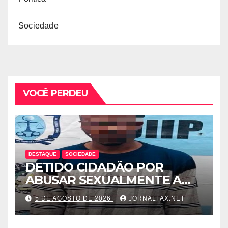
Sociedade
VOCÊ PERDEU
DESTAQUE
SOCIEDADE
DETIDO CIDADÃO POR
ABUSAR SEXUALMENTE A
CUNHADA MENOR DE IDADE
5 DE AGOSTO DE 2026
JORNALFAX.NET