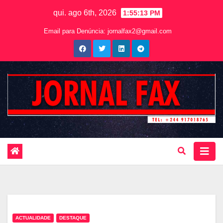
qui. ago 6th, 2026
1:55:15 PM
Email para Denúncia:
jornalfax2@gmail.com
ACTUALIDADE
DESTAQUE