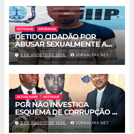
DESTAQUE
SOCIEDADE
DETIDO CIDADÃO POR
ABUSAR SEXUALMENTE A
CUNHADA MENOR DE IDADE
5 DE AGOSTO DE 2026
JORNALFAX.NET
ACTUALIDADE
DESTAQUE
PGR NÃO INVESTIGA
ESQUEMA DE CORRUPÇÃO E
SAQUE DE MILHÕES DO
5 DE AGOSTO DE 2026
JORNALFAX.NET
ESTADO QUE ENVOLVE