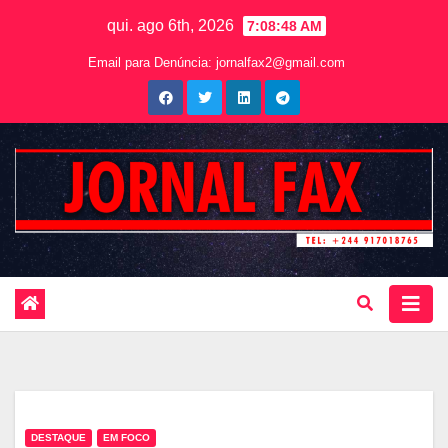
qui. ago 6th, 2026
7:08:49 AM
Email para Denúncia:
jornalfax2@gmail.com
DESTAQUE
EM FOCO