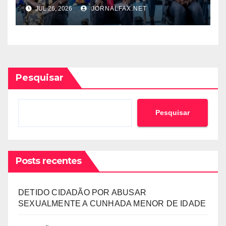
DA IGREJA EVANGÉLICA DOS
JUL 26, 2026
JORNALFAX.NET
IRMÃOS A ADERIREM AO
REGISTO ELEITORAL
OFICIOSO
Pesquisar
Pesquisar
Posts recentes
DETIDO CIDADÃO POR ABUSAR
SEXUALMENTE A CUNHADA MENOR DE IDADE