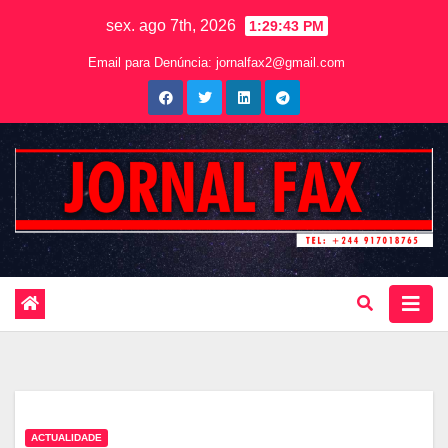
sex. ago 7th, 2026
1:29:45 PM
Email para Denúncia:
jornalfax2@gmail.com
ACTUALIDADE