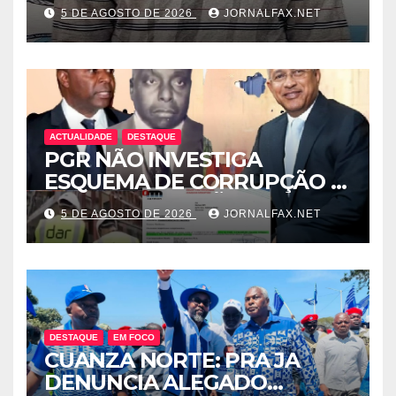
CUNHADA MENOR DE IDADE
5 DE AGOSTO DE 2026
JORNALFAX.NET
ACTUALIDADE
DESTAQUE
PGR NÃO INVESTIGA
ESQUEMA DE CORRUPÇÃO E
SAQUE DE MILHÕES DO
5 DE AGOSTO DE 2026
JORNALFAX.NET
ESTADO QUE ENVOLVE
ÓSCAR TITO CARDOSO
FERNANDES PROTEGIDO
POR EDELTRUDES COSTA
DESTAQUE
EM FOCO
CUANZA NORTE: PRA JA
DENUNCIA ALEGADO