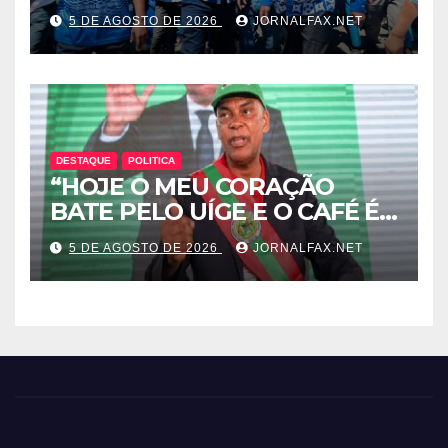
ESQUEMA DE INTOLERÂNCIA
5 DE AGOSTO DE 2026
JORNALFAX.NET
POLÍTICA ORQUESTRADO
PELO 1º SECRETÁRIO DO
MPLA JOÃO DIOGO GASPAR
DESTAQUE
POLITICA
“HOJE O MEU CORAÇÃO
BATE PELO UÍGE E O CAFÉ É
UMA RIQUEZA QUE DORME E
5 DE AGOSTO DE 2026
JORNALFAX.NET
PODE DESPERTAR ANGOLA”
– DISSE ACJ PRESIDENTE DA
UNITA