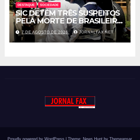
DESTAQUE
SOCIEDADE
SIC DETÉM TRÊS SUSPEITOS
PELA MORTE DE BRASILEIRO
LIGADO AO TRÁFICO DE
7 DE AGOSTO DE 2026
JORNALFAX.NET
DROGA EM LUANDA
Proudly powered by WordPress
|
Theme: News Hunt by
Themeansar
.