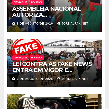
DESTAQUE
POLITICA
ASSEMBLEIA NACIONAL
AUTORIZA
INTERROGATÓRIO DE
8 DE AGOSTO DE 2026
JORNALFAX.NET
ADRIANO SAPINALA NO
CASO “CAIXA TÉRMICA” E
CHIVUKUVUKU
DESTAQUE
POLITICA
LEI CONTRA AS FAKE NEWS
ENTRA EM VIGOR E
ABRANGE CONTEÚDOS
7 DE AGOSTO DE 2026
JORNALFAX.NET
PRODUZIDOS NO
ESTRANGEIRO