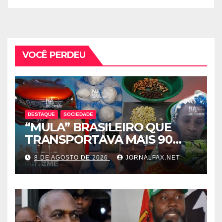
VOCÊ PERDEU
DESTAQUE
SOCIEDADE
“MULA” BRASILEIRO QUE
TRANSPORTAVA MAIS 90
CÁPSULAS DE COCAÍNA
8 DE AGOSTO DE 2026
JORNALFAX.NET
MORRE NO HOTEL EM
LUANDA