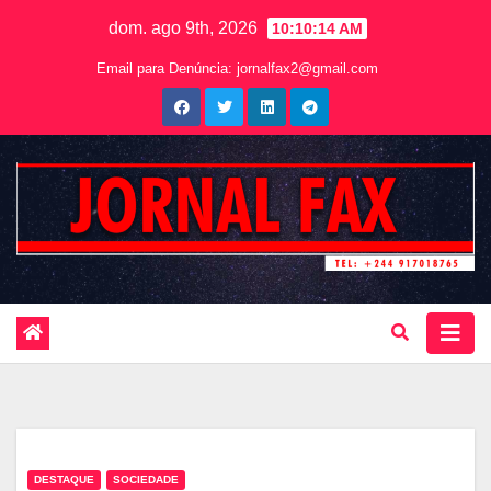
dom. ago 9th, 2026
10:10:15 AM
Email para Denúncia:
jornalfax2@gmail.com
DESTAQUE
SOCIEDADE