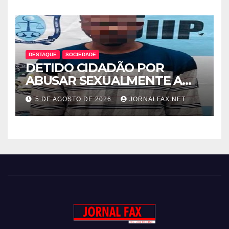
LEVANTA DÚVIDAS SOBRE A
TRANSPARÊNCIA DAS
CONTAS DO GOVERNO
DESTAQUE
SOCIEDADE
DETIDO CIDADÃO POR
ABUSAR SEXUALMENTE A
CUNHADA MENOR DE IDADE
5 DE AGOSTO DE 2026
JORNALFAX.NET