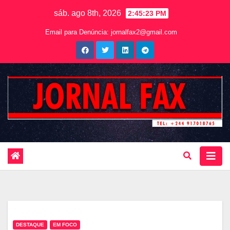
sáb. ago 8th, 2026
2:45:24 PM
Email para Denúncia:
jornalfax2@gmail.com
DESTAQUE
EM FOCO