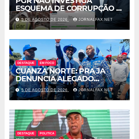
PGR NÃO INVESTIGA
ESQUEMA DE CORRUPÇÃO E
SAQUE DE MILHÕES DO
5 DE AGOSTO DE 2026
JORNALFAX.NET
ESTADO QUE ENVOLVE
ÓSCAR TITO CARDOSO
FERNANDES PROTEGIDO
POR EDELTRUDES COSTA
DESTAQUE
EM FOCO
CUANZA NORTE: PRA JA
DENUNCIA ALEGADO
ESQUEMA DE INTOLERÂNCIA
5 DE AGOSTO DE 2026
JORNALFAX.NET
POLÍTICA ORQUESTRADO
PELO 1º SECRETÁRIO DO
MPLA JOÃO DIOGO GASPAR
DESTAQUE
POLITICA