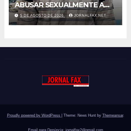
ABUSAR SEXUALMENTE A
CUNHADA MENOR DE IDADE
5 DE AGOSTO DE 2026
JORNALFAX.NET
Proudly powered by WordPress
|
Theme: News Hunt by
Themeansar
.
Email para Denúncia:
jornalfax2@gmail.com