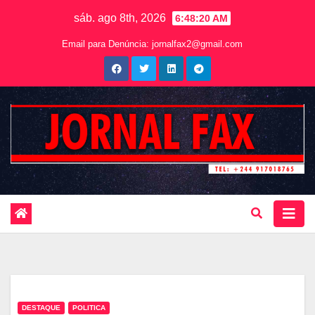
sáb. ago 8th, 2026
6:48:21 AM
Email para Denúncia:
jornalfax2@gmail.com
DESTAQUE
POLITICA