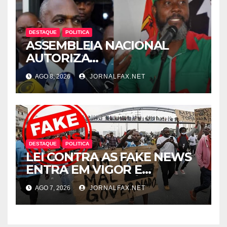
DESTAQUE
POLITICA
ASSEMBLEIA NACIONAL
AUTORIZA
INTERROGATÓRIO DE
AGO 8, 2026
JORNALFAX.NET
ADRIANO SAPINALA NO
CASO “CAIXA TÉRMICA” E
CHIVUKUVUKU
DESTAQUE
POLITICA
LEI CONTRA AS FAKE NEWS
ENTRA EM VIGOR E
ABRANGE CONTEÚDOS
AGO 7, 2026
JORNALFAX.NET
PRODUZIDOS NO
ESTRANGEIRO