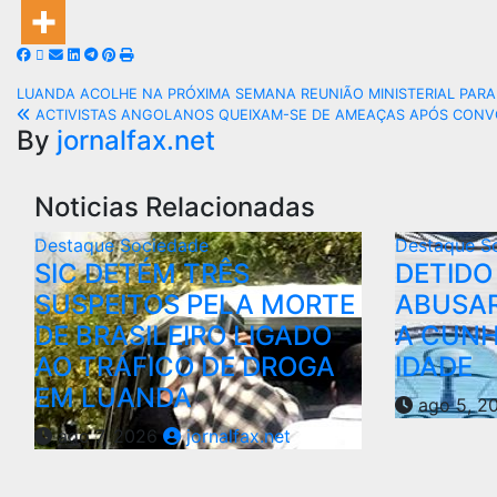
LUANDA ACOLHE NA PRÓXIMA SEMANA REUNIÃO MINISTERIAL PAR
ACTIVISTAS ANGOLANOS QUEIXAM-SE DE AMEAÇAS APÓS CON
By
jornalfax.net
Noticias Relacionadas
Destaque
Sociedade
Destaque
S
SIC DETÉM TRÊS
DETIDO
SUSPEITOS PELA MORTE
ABUSA
DE BRASILEIRO LIGADO
A CUNH
AO TRÁFICO DE DROGA
IDADE
EM LUANDA
ago 5, 2
ago 7, 2026
jornalfax.net