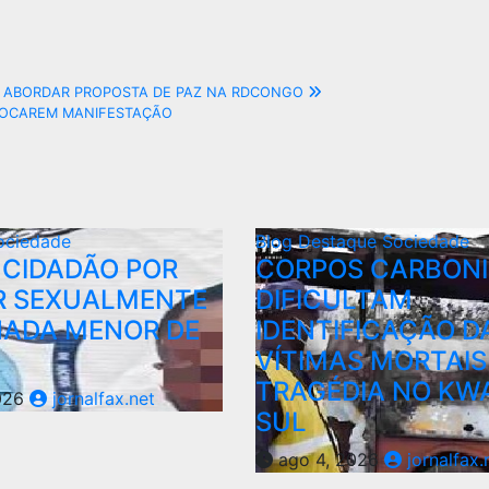
A ABORDAR PROPOSTA DE PAZ NA RDCONGO
VOCAREM MANIFESTAÇÃO
ociedade
Blog
Destaque
Sociedade
 CIDADÃO POR
CORPOS CARBON
R SEXUALMENTE
DIFICULTAM
ADA MENOR DE
IDENTIFICAÇÃO D
VÍTIMAS MORTAIS
TRAGÉDIA NO KW
026
jornalfax.net
SUL
ago 4, 2026
jornalfax.