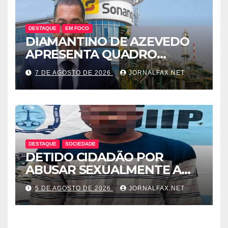
DESTAQUE
EM FOCO
DIAMANTINO DE AZEVEDO
APRESENTA QUADRO
SOMBRIO DOS
7 DE AGOSTO DE 2026
JORNALFAX.NET
COMBUSTÍVEIS NO PAÍS E
LEVANTA DÚVIDAS SOBRE A
TRANSPARÊNCIA DAS
CONTAS DO GOVERNO
DESTAQUE
SOCIEDADE
DETIDO CIDADÃO POR
ABUSAR SEXUALMENTE A
CUNHADA MENOR DE IDADE
5 DE AGOSTO DE 2026
JORNALFAX.NET