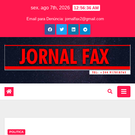
sex. ago 7th, 2026
12:56:37 AM
Email para Denúncia:
jornalfax2@gmail.com
POLITICA