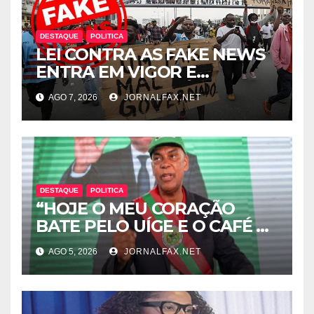
DESTAQUE
POLITICA
LEI CONTRA AS FAKE NEWS
ENTRA EM VIGOR E
ABRANGE CONTEÚDOS
AGO 7, 2026
JORNALFAX.NET
PRODUZIDOS NO
ESTRANGEIRO
DESTAQUE
POLITICA
“HOJE O MEU CORAÇÃO
BATE PELO UÍGE E O CAFÉ É
UMA RIQUEZA QUE DORME E
AGO 5, 2026
JORNALFAX.NET
PODE DESPERTAR ANGOLA”
– DISSE ACJ PRESIDENTE DA
UNITA