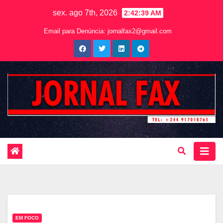
sex. ago 7th, 2026
2:42:40 AM
Email para Denúncia:
jornalfax2@gmail.com
EM FOCO