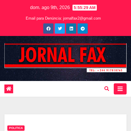
dom. ago 9th, 2026
5:55:31 AM
Email para Denúncia:
jornalfax2@gmail.com
POLITICA