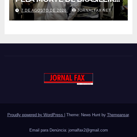
LIGADO AO TRÁFICO DE
7 DE AGOSTO DE 2026
JORNALFAX.NET
DROGA EM LUANDA
Proudly powered by WordPress
|
Theme: News Hunt by
Themeansar
.
Email para Denúncia:
jornalfax2@gmail.com