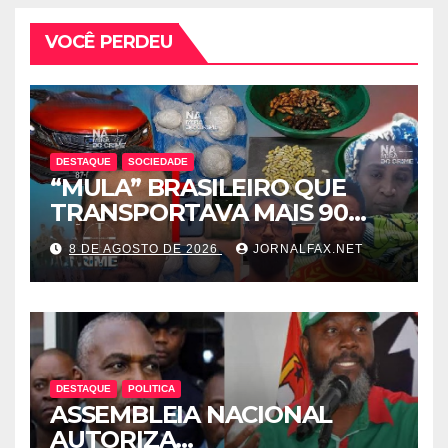
VOCÊ PERDEU
DESTAQUE
SOCIEDADE
“MULA” BRASILEIRO QUE
TRANSPORTAVA MAIS 90
CÁPSULAS DE COCAÍNA
8 DE AGOSTO DE 2026
JORNALFAX.NET
MORRE NO HOTEL EM
LUANDA
DESTAQUE
POLITICA
ASSEMBLEIA NACIONAL
AUTORIZA