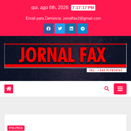
qui. ago 6th, 2026
7:17:18 PM
Email para Denúncia:
jornalfax2@gmail.com
POLITICA