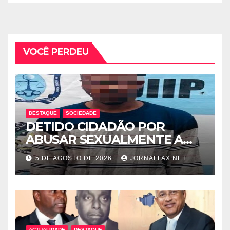
VOCÊ PERDEU
DESTAQUE
SOCIEDADE
DETIDO CIDADÃO POR
ABUSAR SEXUALMENTE A
CUNHADA MENOR DE IDADE
5 DE AGOSTO DE 2026
JORNALFAX.NET
ACTUALIDADE
DESTAQUE