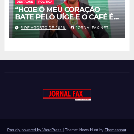
DESTAQUE
POLITICA
“HOJE O MEU CORAÇÃO
BATE PELO UÍGE E O CAFÉ É
UMA RIQUEZA QUE DORME E
5 DE AGOSTO DE 2026
JORNALFAX.NET
PODE DESPERTAR ANGOLA”
– DISSE ACJ PRESIDENTE DA
UNITA
Proudly powered by WordPress
|
Theme: News Hunt by
Themeansar
.