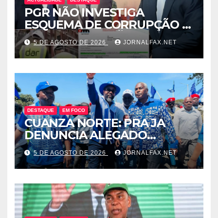
PGR NÃO INVESTIGA
ESQUEMA DE CORRUPÇÃO E
SAQUE DE MILHÕES DO
5 DE AGOSTO DE 2026
JORNALFAX.NET
ESTADO QUE ENVOLVE
ÓSCAR TITO CARDOSO
FERNANDES PROTEGIDO
POR EDELTRUDES COSTA
DESTAQUE
EM FOCO
CUANZA NORTE: PRA JA
DENUNCIA ALEGADO
ESQUEMA DE INTOLERÂNCIA
5 DE AGOSTO DE 2026
JORNALFAX.NET
POLÍTICA ORQUESTRADO
PELO 1º SECRETÁRIO DO
MPLA JOÃO DIOGO GASPAR