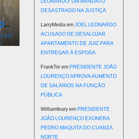
LEONARDO: UM MANDATO
DESASTRADO NA JUSTIÇA
TO
LarryMedia
em
JOEL LEONARDO
ACUSADO DE DESALOJAR
X.NET
APARTAMENTO DE JUIZ PARA
ENTREGAR À ESPOSA
DE
FrankTor
em
PRESIDENTE JOÃO
LOURENÇO APROVA AUMENTO
DE SALÁRIOS NA FUNÇÃO
PÚBLICA
Williamfeary
em
PRESIDENTE
JOÃO LOURENÇO EXONERA
PEDRO MAQUITA DO CUANZA
NORTE