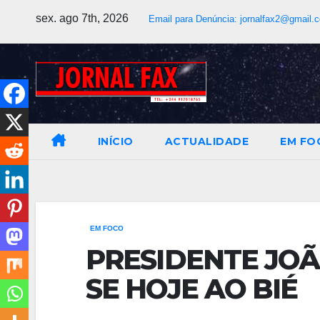
Skip
sex. ago 7th, 2026
Email para Denúncia:
jornalfax2@gmail.
to
content
INÍCIO
ACTUALIDADE
EM FO
EM FOCO
PRESIDENTE JO
SE HOJE AO BIÉ