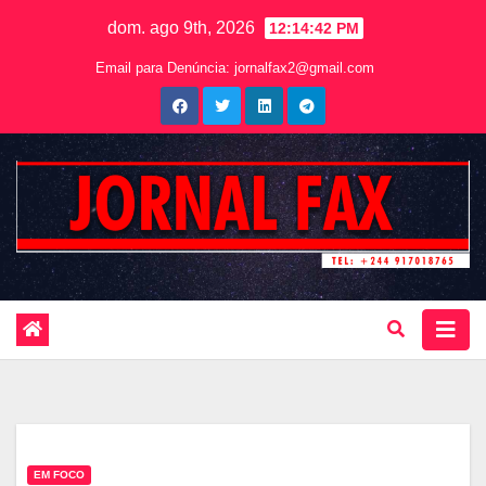
dom. ago 9th, 2026
12:14:43 PM
Email para Denúncia:
jornalfax2@gmail.com
EM FOCO