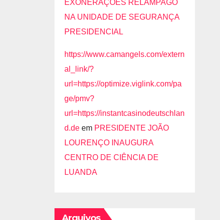
EXONERAÇÕES RELÂMPAGO
NA UNIDADE DE SEGURANÇA
OGO
PRESIDENCIAL
https://www.camangels.com/extern
al_link/?
url=https://optimize.viglink.com/pa
ge/pmv?
url=https://instantcasinodeutschlan
d.de
em
PRESIDENTE JOÃO
LOURENÇO INAUGURA
CENTRO DE CIÊNCIA DE
LUANDA
Arquivos