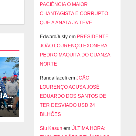
PACIÊNCIA O MAIOR
CHANTAGISTA E CORRUPTO
QUE A ANATA JÁ TEVE
EdwardJusly
em
PRESIDENTE
JOÃO LOURENÇO EXONERA
PEDRO MAQUITA DO CUANZA
NORTE
Randallaceli
em
JOÃO
:
LOURENÇO ACUSA JOSÉ
IA
EDUARDO DOS SANTOS DE
TER DESVIADO USD 24
X.NET
BILHÕES
Siu Kasun
em
ÚLTIMA HORA: