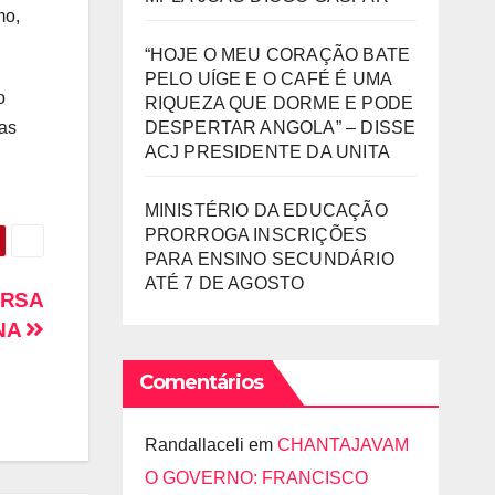
mo,
“HOJE O MEU CORAÇÃO BATE
PELO UÍGE E O CAFÉ É UMA
o
RIQUEZA QUE DORME E PODE
DESPERTAR ANGOLA” – DISSE
das
ACJ PRESIDENTE DA UNITA
MINISTÉRIO DA EDUCAÇÃO
PRORROGA INSCRIÇÕES
PARA ENSINO SECUNDÁRIO
ATÉ 7 DE AGOSTO
URSA
NA
Comentários
Randallaceli
em
CHANTAJAVAM
O GOVERNO: FRANCISCO