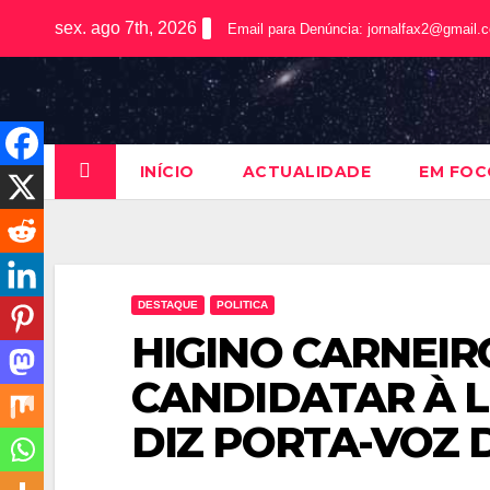
sex. ago 7th, 2026
Email para Denúncia:
jornalfax2@gmail.
INÍCIO
ACTUALIDADE
EM FOC
DESTAQUE
POLITICA
HIGINO CARNEIRO
CANDIDATAR À L
DIZ PORTA-VOZ 