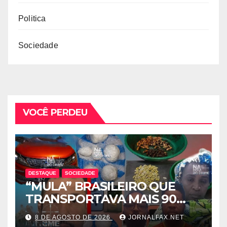
Politica
Sociedade
VOCÊ PERDEU
DESTAQUE
SOCIEDADE
“MULA” BRASILEIRO QUE
TRANSPORTAVA MAIS 90
CÁPSULAS DE COCAÍNA
8 DE AGOSTO DE 2026
JORNALFAX.NET
MORRE NO HOTEL EM