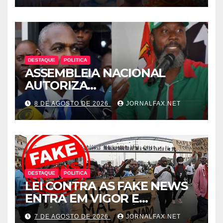
LUANDA
DESTAQUE
POLITICA
ASSEMBLEIA NACIONAL
AUTORIZA
INTERROGATÓRIO DE
8 DE AGOSTO DE 2026
JORNALFAX.NET
ADRIANO SAPINALA NO
CASO “CAIXA TÉRMICA” E
CHIVUKUVUKU
DESTAQUE
POLITICA
LEI CONTRA AS FAKE NEWS
ENTRA EM VIGOR E
ABRANGE CONTEÚDOS
7 DE AGOSTO DE 2026
JORNALFAX.NET