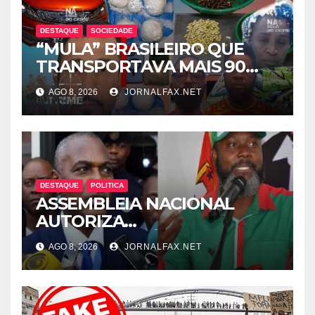
DESTAQUE
SOCIEDADE
“MULA” BRASILEIRO QUE
TRANSPORTAVA MAIS 90
CÁPSULAS DE COCAÍNA
AGO 8, 2026
JORNALFAX.NET
MORRE NO HOTEL EM
LUANDA
DESTAQUE
POLITICA
ASSEMBLEIA NACIONAL
AUTORIZA
INTERROGATÓRIO DE
AGO 8, 2026
JORNALFAX.NET
ADRIANO SAPINALA NO
CASO “CAIXA TÉRMICA” E
CHIVUKUVUKU