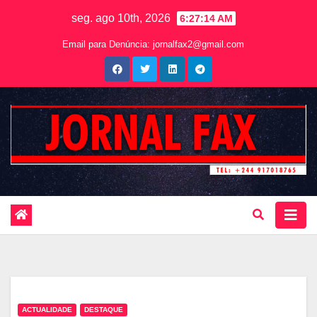
seg. ago 10th, 2026
6:27:15 AM
Email para Denúncia:
jornalfax2@gmail.com
ACTUALIDADE
DESTAQUE